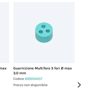
 max
Guarnizione Multiforo 3 fori Ø max
Guarnizione Multi
3.0 mm
3.0 mm
Codice:
6000342GT
Codice:
6000343GT
Prezzo non disponibile
Prezzo non disponi