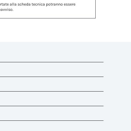
rtate alla scheda tecnica potranno essere
eavviso.
i gomma)
ti