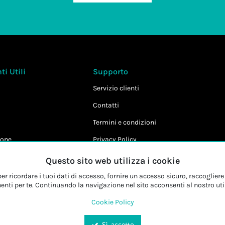
i Utili
Supporto
Servizio clienti
Contatti
Termini e condizioni
one
Privacy Policy
Cookie Policy
Questo sito web utilizza i cookie
r ricordare i tuoi dati di accesso, fornire un accesso sicuro, raccogliere 
enti per te. Continuando la navigazione nel sito acconsenti al nostro uti
Cookie Policy