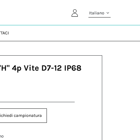
Italiano
TACI
"H" 4p Vite D7-12 IP68
ichiedi campionatura
no