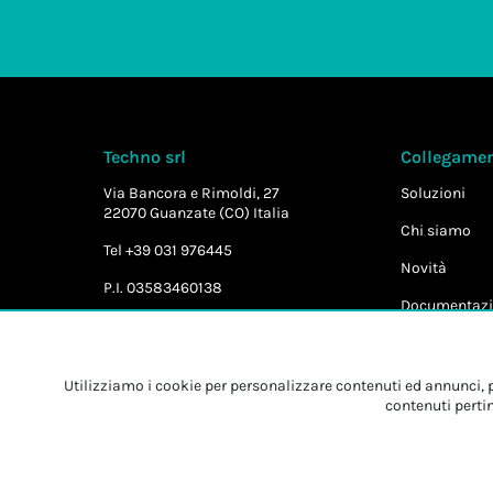
Techno srl
Collegament
Via Bancora e Rimoldi, 27
Soluzioni
22070 Guanzate (CO) Italia
Chi siamo
Tel +39 031 976445
Novità
P.I. 03583460138
Documentazi
Utilizziamo i cookie per personalizzare contenuti ed annunci, pe
contenuti pertin