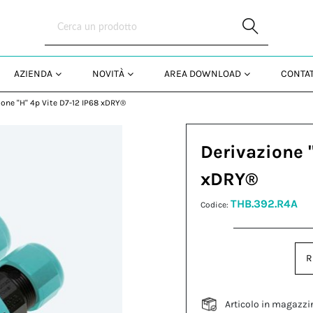
Skip to Main Content
AZIENDA
NOVITÀ
AREA DOWNLOAD
CONTAT
ione "H" 4p Vite D7-12 IP68 xDRY®
Derivazione 
xDRY®
THB.392.R4A
Codice:
R
Articolo in magazzi