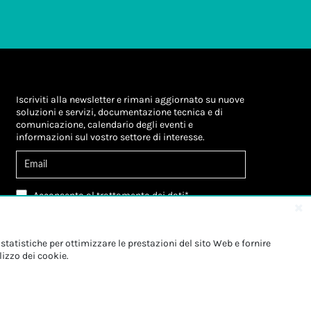
Iscriviti alla newsletter e rimani aggiornato su nuove
soluzioni e servizi, documentazione tecnica e di
comunicazione, calendario degli eventi e
informazioni sul vostro settore di interesse.
Acconsento al
trattamento dei dati
*
Letta l'informativa, autorizzo al
trattamento dei
miei dati personali
*
Letta l'informativa, autorizzo al trattamento dei
statistiche per ottimizzare le prestazioni del sito Web e fornire
miei dati personali a fini di
marketing
*
lizzo dei cookie.
Iscriviti