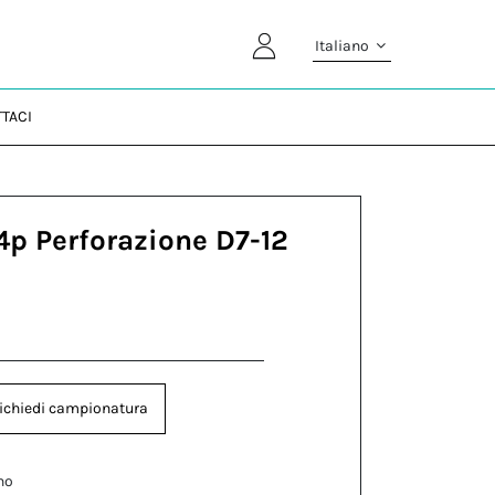
Italiano
TACI
4p Perforazione D7-12
ichiedi campionatura
no