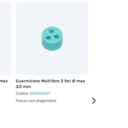
 max
Guarnizione Multiforo 3 fori Ø max
Guarnizione Multi
3.0 mm
3.0 mm
Codice:
6000342GT
Codice:
6000343GT
Prezzo non disponibile
Prezzo non disponi