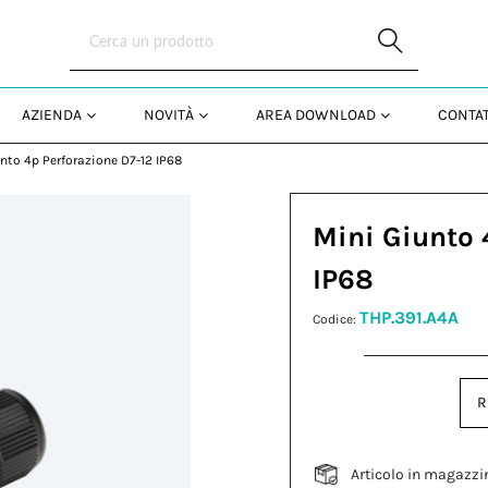
Skip to Main Content
AZIENDA
NOVITÀ
AREA DOWNLOAD
CONTAT
nto 4p Perforazione D7-12 IP68
Mini Giunto 
IP68
THP.391.A4A
Codice:
R
Articolo in magazzi