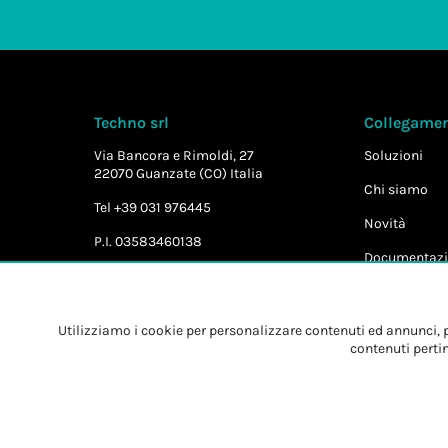
Techno srl
Collegament
Via Bancora e Rimoldi, 27
Soluzioni
22070 Guanzate (CO) Italia
Chi siamo
Tel +39 031 976445
Novità
P.I. 03583460138
Documentazi
Utilizziamo i cookie per personalizzare contenuti ed annunci, pe
contenuti pertin