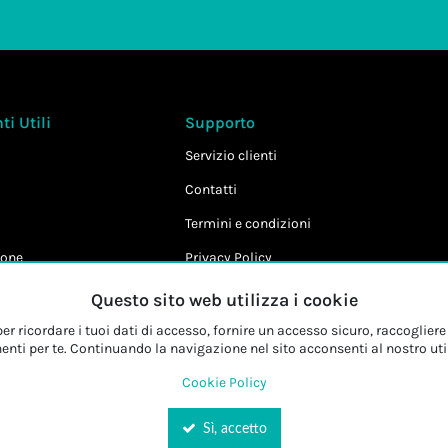
i Utili
Supporto
Servizio clienti
Contatti
Termini e condizioni
one
Privacy Policy
Cookie Policy
Questo sito web utilizza i cookie
r ricordare i tuoi dati di accesso, fornire un accesso sicuro, raccogliere 
enti per te. Continuando la navigazione nel sito acconsenti al nostro uti
Cookie Policy
Sì, accetto