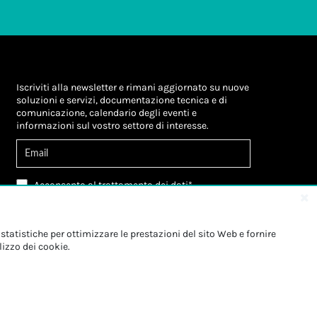
Iscriviti alla newsletter e rimani aggiornato su nuove
soluzioni e servizi, documentazione tecnica e di
comunicazione, calendario degli eventi e
informazioni sul vostro settore di interesse.
Acconsento al
trattamento dei dati
*
Letta l'informativa, autorizzo al
trattamento dei
miei dati personali
*
Letta l'informativa, autorizzo al trattamento dei
statistiche per ottimizzare le prestazioni del sito Web e fornire
miei dati personali a fini di
marketing
*
lizzo dei cookie.
Iscriviti