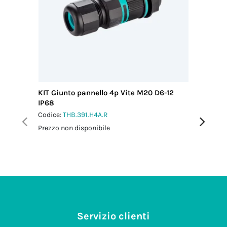
serraggio
pressacavo-
connettore
2.0 Nm
Coppia
serraggio
dado-
pressacavo
2.5 Nm
KIT Giunto pannello 4p Vite M20 D6-12
KIT Mini
IP68
pannell
Codice:
THB.391.H4A.R
Codice:
T
Prezzo non disponibile
Prezzo no
Servizio clienti