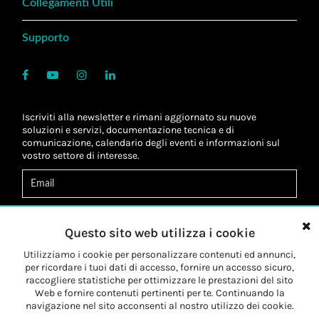
Collegamenti Utili
Supporto
Iscriviti alla newsletter e rimani aggiornato su nuove
soluzioni e servizi, documentazione tecnica e di
comunicazione, calendario degli eventi e informazioni sul
vostro settore di interesse.
Acconsento al
trattamento dei dati
*
Letta l'informativa, autorizzo al
trattamento dei miei dati
Questo sito web utilizza i cookie
personali
*
Letta l'informativa, autorizzo al trattamento dei miei dati
Utilizziamo i cookie per personalizzare contenuti ed annunci,
personali a fini di
marketing
*
per ricordare i tuoi dati di accesso, fornire un accesso sicuro,
raccogliere statistiche per ottimizzare le prestazioni del sito
Web e fornire contenuti pertinenti per te. Continuando la
Iscriviti
navigazione nel sito acconsenti al nostro utilizzo dei cookie.