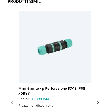
PRODOTTI SIMILI
Mini Giunto 4p Perforazione D7-12 IP68
Giunto 
xDRY®
12 IP68
Codice:
THP.391.R4A
Codice:
T
Prezzo non disponibile
Prezzo no