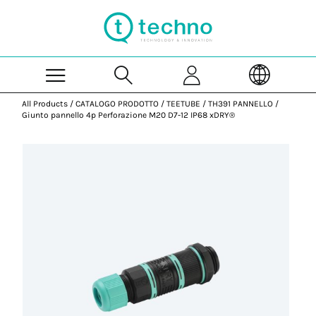
Skip to Main Content
All Products
/
CATALOGO PRODOTTO
/
TEETUBE
/
TH391 PANNELLO
/
Giunto pannello 4p Perforazione M20 D7-12 IP68 xDRY®