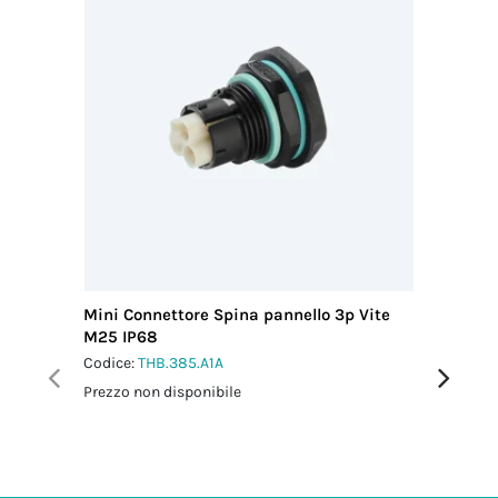
2.0 Nm
Coppia
serraggio
dado-
pressacavo
2.5 Nm
Mini Connettore Spina pannello 3p Vite
Mini Con
M25 IP68
M25 IP6
Codice:
THB.385.A1A
Codice:
T
Prezzo non disponibile
Prezzo no