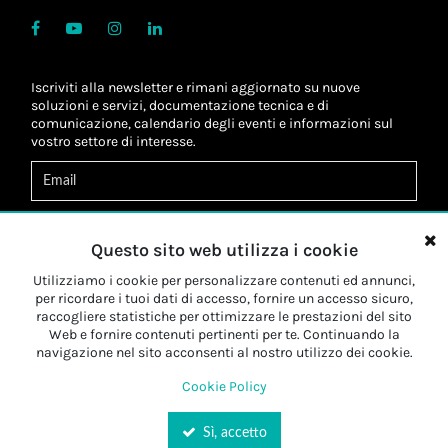
Iscriviti alla newsletter e rimani aggiornato su nuove
soluzioni e servizi, documentazione tecnica e di
comunicazione, calendario degli eventi e informazioni sul
vostro settore di interesse.
Acconsento al
trattamento dei dati
*
Letta l'informativa, autorizzo al
trattamento dei miei dati
Questo sito web utilizza i cookie
personali
*
Letta l'informativa, autorizzo al trattamento dei miei dati
Utilizziamo i cookie per personalizzare contenuti ed annunci,
personali a fini di
marketing
*
per ricordare i tuoi dati di accesso, fornire un accesso sicuro,
raccogliere statistiche per ottimizzare le prestazioni del sito
Web e fornire contenuti pertinenti per te. Continuando la
Iscriviti
navigazione nel sito acconsenti al nostro utilizzo dei cookie.
Cookie Policy
Sì, accetto