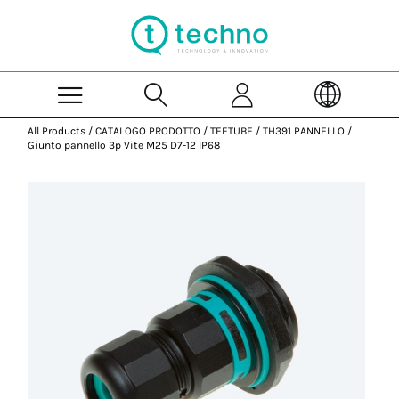
Skip to Main Content
All Products
/
CATALOGO PRODOTTO
/
TEETUBE
/
TH391 PANNELLO
/
Giunto pannello 3p Vite M25 D7-12 IP68