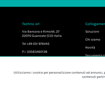
Techno srl
Collegament
Via Bancora e Rimoldi, 27
Soluzioni
22070 Guanzate (CO) Italia
Chi siamo
Tel +39 031 976445
Novità
P.I. 03583460138
Documentazi
Utilizziamo i cookie per personalizzare contenuti ed annunci, pe
contenuti pertin