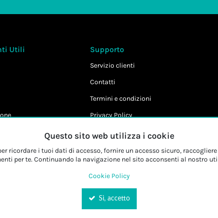
i Utili
Supporto
Servizio clienti
Contatti
Termini e condizioni
one
Privacy Policy
Cookie Policy
Questo sito web utilizza i cookie
r ricordare i tuoi dati di accesso, fornire un accesso sicuro, raccogliere 
enti per te. Continuando la navigazione nel sito acconsenti al nostro uti
Cookie Policy
Sì, accetto