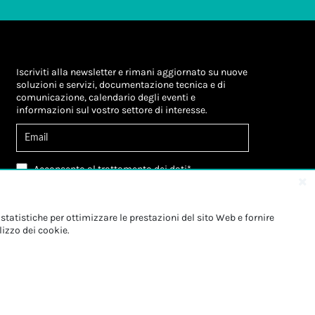
Iscriviti alla newsletter e rimani aggiornato su nuove
soluzioni e servizi, documentazione tecnica e di
comunicazione, calendario degli eventi e
informazioni sul vostro settore di interesse.
Acconsento al
trattamento dei dati
*
Letta l'informativa, autorizzo al
trattamento dei
miei dati personali
*
Letta l'informativa, autorizzo al trattamento dei
statistiche per ottimizzare le prestazioni del sito Web e fornire
miei dati personali a fini di
marketing
*
lizzo dei cookie.
Iscriviti