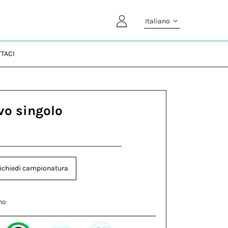
Italiano
TACI
vo singolo
ichiedi campionatura
no