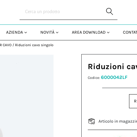
Skip to Main Content
AZIENDA
NOVITÀ
AREA DOWNLOAD
CONTAT
R CAVO
/
Riduzioni cavo singolo
Riduzioni ca
6000042LF
Codice:
R
Articolo in magazzi