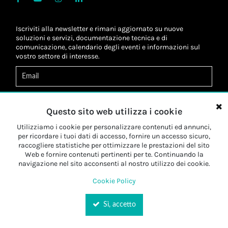
Iscriviti alla newsletter e rimani aggiornato su nuove
soluzioni e servizi, documentazione tecnica e di
comunicazione, calendario degli eventi e informazioni sul
vostro settore di interesse.
Acconsento al
trattamento dei dati
*
Letta l'informativa, autorizzo al
trattamento dei miei dati
Questo sito web utilizza i cookie
personali
*
Letta l'informativa, autorizzo al trattamento dei miei dati
Utilizziamo i cookie per personalizzare contenuti ed annunci,
personali a fini di
marketing
*
per ricordare i tuoi dati di accesso, fornire un accesso sicuro,
raccogliere statistiche per ottimizzare le prestazioni del sito
Web e fornire contenuti pertinenti per te. Continuando la
Iscriviti
navigazione nel sito acconsenti al nostro utilizzo dei cookie.
Cookie Policy
Sì, accetto