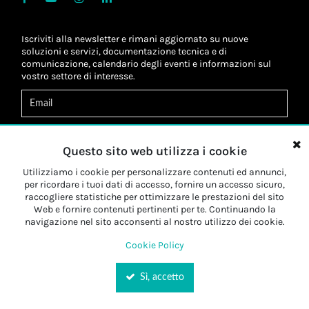
Iscriviti alla newsletter e rimani aggiornato su nuove
soluzioni e servizi, documentazione tecnica e di
comunicazione, calendario degli eventi e informazioni sul
vostro settore di interesse.
Acconsento al
trattamento dei dati
*
Letta l'informativa, autorizzo al
trattamento dei miei dati
Questo sito web utilizza i cookie
personali
*
Letta l'informativa, autorizzo al trattamento dei miei dati
Utilizziamo i cookie per personalizzare contenuti ed annunci,
personali a fini di
marketing
*
per ricordare i tuoi dati di accesso, fornire un accesso sicuro,
raccogliere statistiche per ottimizzare le prestazioni del sito
Web e fornire contenuti pertinenti per te. Continuando la
Iscriviti
navigazione nel sito acconsenti al nostro utilizzo dei cookie.
Cookie Policy
Sì, accetto