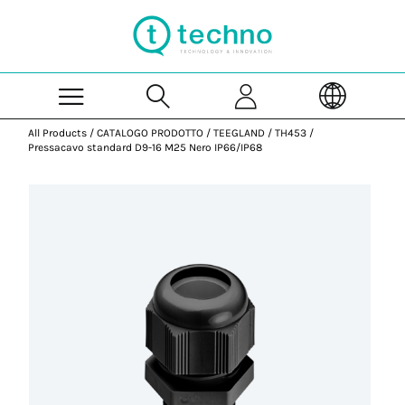
Skip to Main Content
All Products
/
CATALOGO PRODOTTO
/
TEEGLAND
/
TH453
/
Pressacavo standard D9-16 M25 Nero IP66/IP68