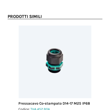
PRODOTTI SIMILI
Pressacavo Co-stampato D14-17 M25 IP68
Pressac
IP68
Codice:
THA.452.B0A