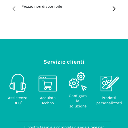
Codice:
T
Prezzo non disponibile
Prezzo no
Servizio clienti
Configura
Assistenza
Acquista
Prodotti
la
360°
Techno
personalizzati
soluzione
Il nostro team è a completa disposizione per