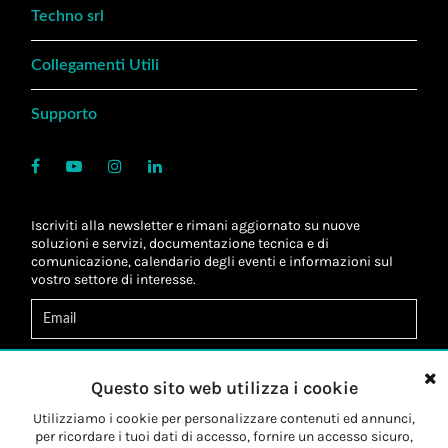
Techno srl
Collegamenti Utili
Supporto
Iscriviti alla newsletter e rimani aggiornato su nuove
soluzioni e servizi, documentazione tecnica e di
comunicazione, calendario degli eventi e informazioni sul
vostro settore di interesse.
Acconsento al
trattamento dei dati
*
Letta l'informativa, autorizzo al
trattamento dei miei dati
Questo sito web utilizza i cookie
personali
*
Letta l'informativa, autorizzo al trattamento dei miei dati
Utilizziamo i cookie per personalizzare contenuti ed annunci,
personali a fini di
marketing
*
per ricordare i tuoi dati di accesso, fornire un accesso sicuro,