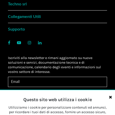
Techno srl
Collegamenti Utili
Supporto
Iscriviti alla newsletter e rimani aggiornato su nuove
soluzioni e servizi, documentazione tecnica e di
comunicazione, calendario degli eventi e informazioni sul
vostro settore di interesse.
Acconsento al
trattamento dei dati
*
Letta l'informativa, autorizzo al
trattamento dei miei dati
Questo sito web utilizza i cookie
personali
*
Letta l'informativa, autorizzo al trattamento dei miei dati
Utilizziamo i cookie per personalizzare contenuti ed annunci,
personali a fini di
marketing
*
per ricordare i tuoi dati di accesso, fornire un accesso sicuro,