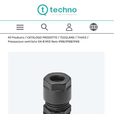
Skip to Main Content
All Products
/
CATALOGO PRODOTTO
/
TEEGLAND
/
TH453
/
Pressacavo ventilato D4-8 M12 Nero IP66/IP68/IP69