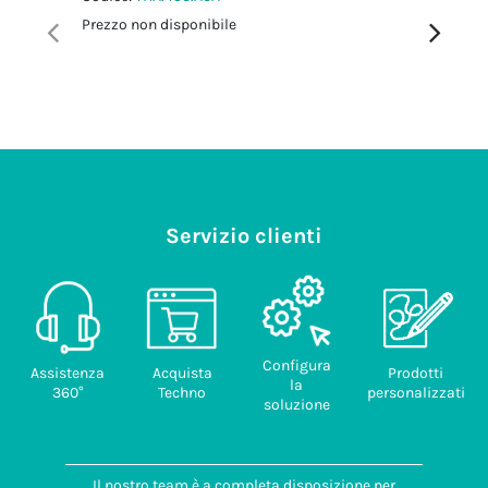
Codice:
T
Prezzo non disponibile
Prezzo no
Servizio clienti
Configura
Assistenza
Acquista
Prodotti
la
360°
Techno
personalizzati
soluzione
Il nostro team è a completa disposizione per