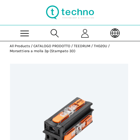
Skip to Main Content
All Products
/
CATALOGO PRODOTTO
/
TEEDRUM
/
TH020U
/
Morsettiera a molla 3p (Stampato 3D)