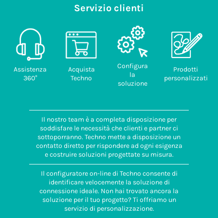
rigido MIN
Simbologia
ambienti critici è possibile richiedere una
Servizio clienti
50
(mm²)
Molla di
contatti
valutazione tecnica e un preventivo
0.14
serraggio
1-2-E
personalizzato, così da garantire
Codice
prestazioni e affidabilità adeguate.
WAGO 221-2411
doganale
Sezione
Tipo di
85389099
conduttore
contatti
rigido MAX
Molla
Paese di
(mm²)
provenienza
Configura
4.00
Assistenza
Acquista
Prodotti
ITALIA
la
360°
Techno
personalizzati
Lunghezza
soluzione
sguainatura
conduttore
(mm)
15.00
Il nostro team è a completa disposizione per
soddisfare le necessità che clienti e partner ci
sottoporranno. Techno mette a disposizione un
contatto diretto per rispondere ad ogni esigenza
e costruire soluzioni progettate su misura.
Il configuratore on-line di Techno consente di
identificare velocemente la soluzione di
connessione ideale. Non hai trovato ancora la
soluzione per il tuo progetto? Ti offriamo un
servizio di personalizzazione.