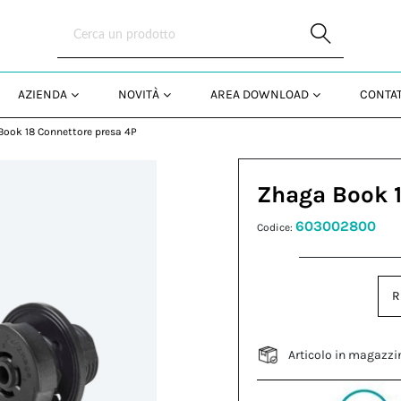
Skip to Main Content
AZIENDA
NOVITÀ
AREA DOWNLOAD
CONTAT
Book 18 Connettore presa 4P
Zhaga Book 1
603002800
Codice:
R
Articolo in magazzi