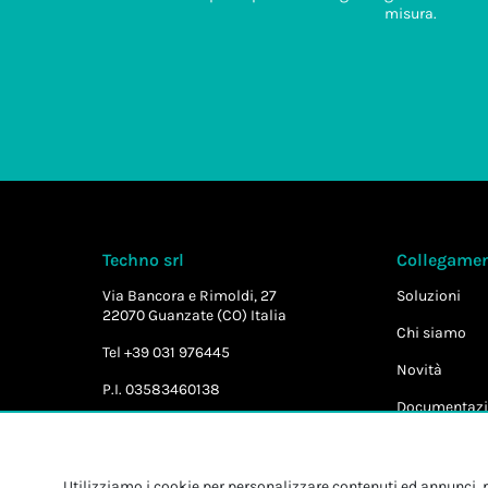
misura.
Techno srl
Collegament
Via Bancora e Rimoldi, 27
Soluzioni
22070 Guanzate (CO) Italia
Chi siamo
Tel +39 031 976445
Novità
P.I. 03583460138
Documentazi
Utilizziamo i cookie per personalizzare contenuti ed annunci, pe