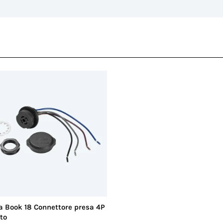
18LJ.pdf
PDF
Formato
PDF
 Book 18 Connettore presa 4P
to