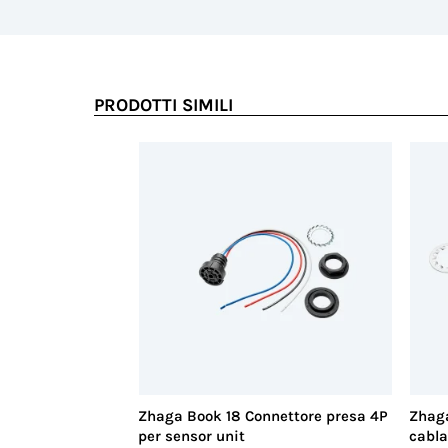
Effettua la login per vedere questa sezione.
606002063_install sheet 603002700_2800_ZHB
File
6030028.pdf
PRODOTTI SIMILI
Zhaga Book 18 Connettore presa 4P
Zhaga
per sensor unit
cabla