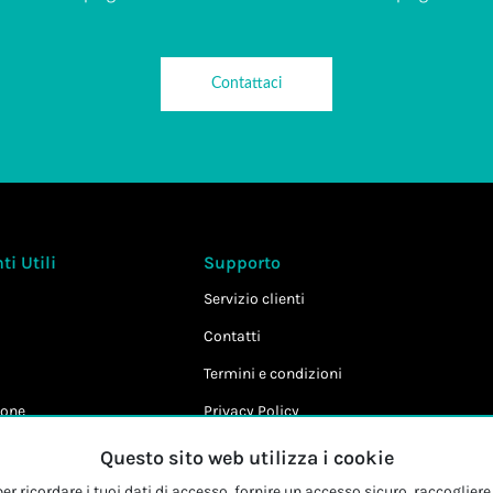
Contattaci
i Utili
Supporto
Servizio clienti
Contatti
Termini e condizioni
one
Privacy Policy
Cookie Policy
Questo sito web utilizza i cookie
r ricordare i tuoi dati di accesso, fornire un accesso sicuro, raccogliere 