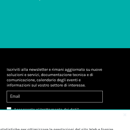
Iscriviti alla newsletter e rimani aggiornato su nuove
soluzioni e servizi, documentazione tecnica e di
comunicazione, calendario degli eventi e
informazioni sul vostro settore di interesse.
Acconsento al
trattamento dei dati
*
Letta l'informativa, autorizzo al
trattamento dei
miei dati personali
*
Letta l'informativa, autorizzo al trattamento dei
statistiche per ottimizzare le prestazioni del sito Web e fornire