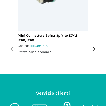
Mini Connettore Spina 3p Vite D7-12
Mini Con
IP66/IP68
M25 IP6
Codice:
THB.384.A1A
Codice:
T
Prezzo non disponibile
Prezzo no
Servizio clienti