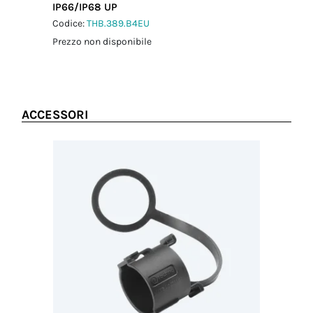
IP66/IP68 UP
connettore-
adattatore a
Codice:
THB.389.B4EU
pannello
Prezzo non disponibile
1.0 Nm
Coppia
serraggio dado
di fissaggio
1.5 Nm
ACCESSORI