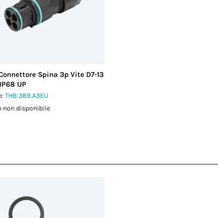
Connettore Spina 3p Vite D7-13
IP68 UP
e:
THB.389.A3EU
 non disponibile