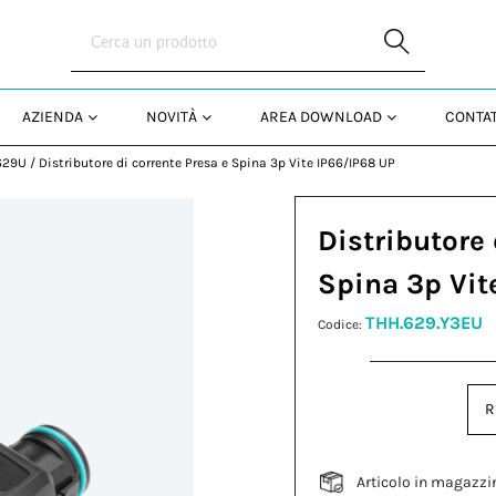
Skip to Main Content
AZIENDA
NOVITÀ
AREA DOWNLOAD
CONTAT
629U
/
Distributore di corrente Presa e Spina 3p Vite IP66/IP68 UP
Distributore 
Spina 3p Vit
THH.629.Y3EU
Codice:
R
Articolo in magazzi