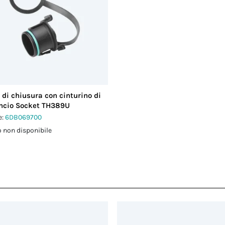
 di chiusura con cinturino di
ncio Socket TH389U
e:
6DB069700
 non disponibile