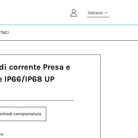
Italiano
TACI
di corrente Presa e
e IP66/IP68 UP
ichiedi campionatura
no