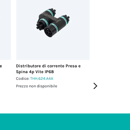
 e
Distributore di corrente Presa e
Distributore di c
Spina 4p Vite IP68
Spina 4p Vite IP
Codice:
THH.624.A4A
Codice:
THH.624.A
Prezzo non disponibile
Prezzo non disponi