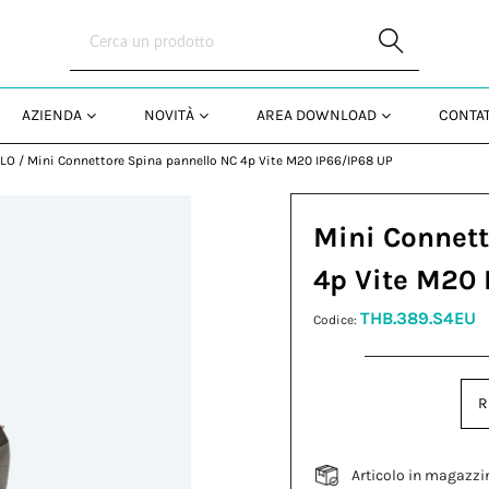
Skip to Main Content
AZIENDA
NOVITÀ
AREA DOWNLOAD
CONTAT
LLO
/
Mini Connettore Spina pannello NC 4p Vite M20 IP66/IP68 UP
Mini Connett
4p Vite M20 
THB.389.S4EU
Codice:
R
Articolo in magazzi