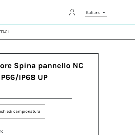
Italiano
TACI
ore Spina pannello NC
IP66/IP68 UP
ichiedi campionatura
no