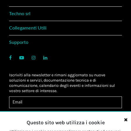
Techno srl
Collegamenti Utili
Supporto
Iscriviti alla newsletter e rimani aggiornato su nuove
soluzioni e servizi, documentazione tecnica e di
comunicazione, calendario degli eventi e informazioni sul
vostro settore di interesse.
Acconsento al
trattamento dei dati
*
Letta l'informativa, autorizzo al
trattamento dei miei dati
Questo sito web utilizza i cookie
personali
*