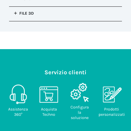
confezionamento
Disegni 2D:
Blister
FILE 3D
Pezzi/blister
Effettua la login per vedere questa sezione.
(pz)
File
25
6DB069600.pdf
Codice
doganale
308.79 KB
85389099
Paese di
provenienza
ITALY
Servizio clienti
Configura
Assistenza
Acquista
Prodotti
la
360°
Techno
personalizzati
soluzione