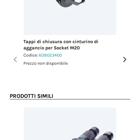
Tappi di chiusura con cinturino di
Tappi di
aggancio per Socket M20
agganci
Codice:
6DB023400
Codice:
6
Prezzo non disponibile
Prezzo no
PRODOTTI SIMILI