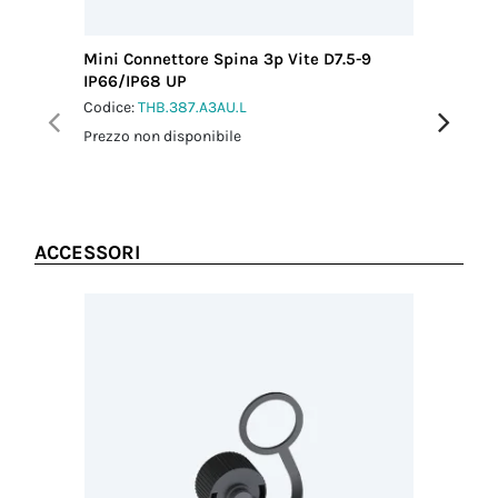
Mini Connettore Spina 3p Vite D7.5-9
Mini Con
IP66/IP68 UP
IP66/IP
Codice:
THB.387.A3AU.L
Codice:
T
Prezzo non disponibile
Prezzo no
ACCESSORI