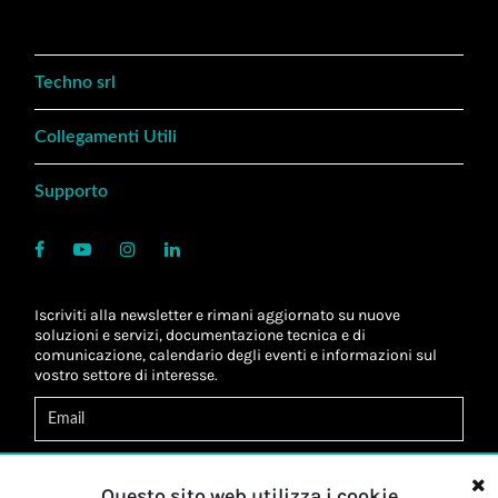
Techno srl
Collegamenti Utili
Supporto
Iscriviti alla newsletter e rimani aggiornato su nuove
soluzioni e servizi, documentazione tecnica e di
comunicazione, calendario degli eventi e informazioni sul
vostro settore di interesse.
Acconsento al
trattamento dei dati
*
Letta l'informativa, autorizzo al
trattamento dei miei dati
Questo sito web utilizza i cookie