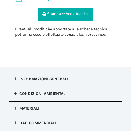
Stampa scheda tecnica
Eventuali modifiche apportate alla scheda tecnica
potranno essere effettuate senza alcun preavviso.
INFORMAZIONI GENERALI
Tipo di
CONDIZIONI AMBIENTALI
installazione
Chiave di montaggio e serraggio
Resistenza alla
MATERIALI
Configurazione
corrosione
Chiave di montaggio e serraggio
Salt mist test : EN60068-2-11:2000
Corpo
Colore
DATI COMMERCIALI
Temperatura
PA66
Nero
MIN/MAX