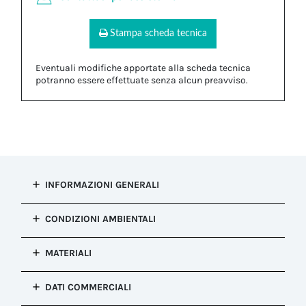
Stampa scheda tecnica
Eventuali modifiche apportate alla scheda tecnica
potranno essere effettuate senza alcun preavviso.
INFORMAZIONI GENERALI
Tipo di
CONDIZIONI AMBIENTALI
installazione
Tappo di chiusura
Grado di
MATERIALI
Configurazione
protezione IP
Tappo di chiusura
IP66, IP68
Corpo
Colore
DATI COMMERCIALI
Resistenza alla
PA66 UL94 V2|Silicone
Nero
corrosione