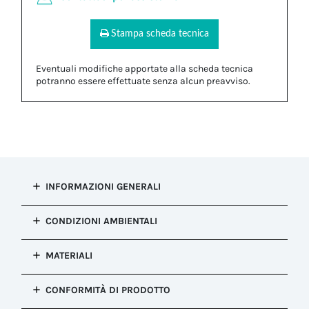
Stampa scheda tecnica
Eventuali modifiche apportate alla scheda tecnica
potranno essere effettuate senza alcun preavviso.
INFORMAZIONI GENERALI
Tipo di
CONDIZIONI AMBIENTALI
installazione
Tappo di chiusura
Grado di
MATERIALI
Configurazione
protezione IP
Tappo di chiusura
IP65, IP68
Corpo
Colore
CONFORMITÀ DI PRODOTTO
Resistenza alla
PA66 UL94 V2|Silicone
Nero
corrosione