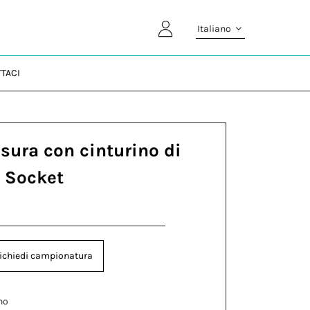
Italiano
TACI
usura con cinturino di
 Socket
ichiedi campionatura
no