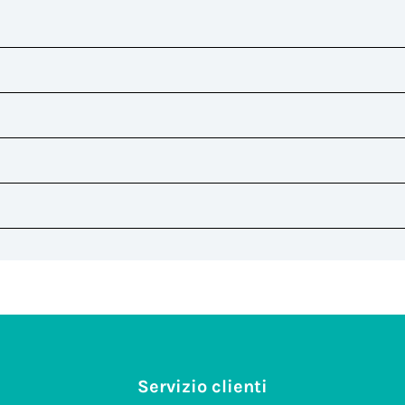
Tappo di chiusura
Tappo di chiusura
IP66, IP68
Nero
Salt mist test : EN60068-2-11:2000
PA66 UL94 V2|Silicone
-40°C/+125°C
Halogen Free
Confezione industriale ( OEM )
Scatola
200
3.00
85389099
ITALIA
Servizio clienti