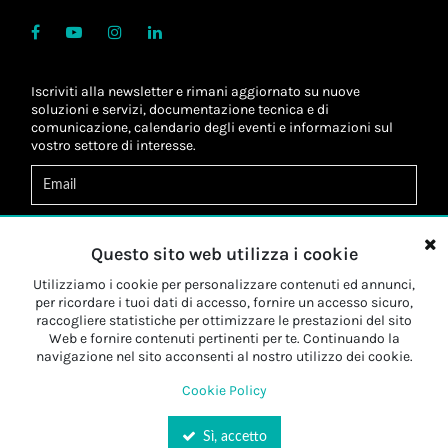
Iscriviti alla newsletter e rimani aggiornato su nuove
soluzioni e servizi, documentazione tecnica e di
comunicazione, calendario degli eventi e informazioni sul
vostro settore di interesse.
Acconsento al
trattamento dei dati
*
Letta l'informativa, autorizzo al
trattamento dei miei dati
Questo sito web utilizza i cookie
personali
*
Letta l'informativa, autorizzo al trattamento dei miei dati
Utilizziamo i cookie per personalizzare contenuti ed annunci,
personali a fini di
marketing
*
per ricordare i tuoi dati di accesso, fornire un accesso sicuro,
raccogliere statistiche per ottimizzare le prestazioni del sito
Web e fornire contenuti pertinenti per te. Continuando la
Iscriviti
navigazione nel sito acconsenti al nostro utilizzo dei cookie.
Cookie Policy
Sì, accetto