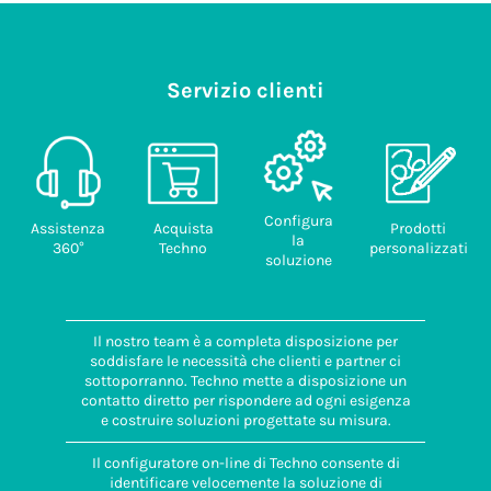
6000489OT.pdf
Codice
doganale
289.71 KB
85389099
Paese di
Servizio clienti
provenienza
ITALIA
Configura
Assistenza
Acquista
Prodotti
la
360°
Techno
personalizzati
soluzione
Il nostro team è a completa disposizione per
soddisfare le necessità che clienti e partner ci
sottoporranno. Techno mette a disposizione un
contatto diretto per rispondere ad ogni esigenza
e costruire soluzioni progettate su misura.
Il configuratore on-line di Techno consente di
identificare velocemente la soluzione di