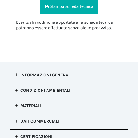
Stampa scheda tecnica
Eventuali modifiche apportate alla scheda tecnica
potranno essere effettuate senza alcun preavviso.
INFORMAZIONI GENERALI
Tipo di
CONDIZIONI AMBIENTALI
installazione
Riduzione Cavo
Resistenza alla
MATERIALI
Configurazione
corrosione
Riduzione Cavo
Salt mist test : EN60068-2-11:2000
Corpo
Colore
DATI COMMERCIALI
Temperatura
POM
Verde Techno
MIN/MAX
Proprietà
Configurazione
(Secondo
Dimensioni
CERTIFICAZIONI
Halogen Free - Silicone Free