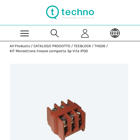
Skip to Main Content
All Products
/
CATALOGO PRODOTTO
/
TEEBLOCK
/
TH026
/
KIT Morsettiera lineare compatta 3p Vite IP00