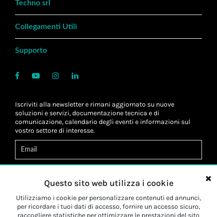
Techno srl
Collegamenti Utili
Supporto
Iscriviti alla newsletter e rimani aggiornato su nuove
soluzioni e servizi, documentazione tecnica e di
comunicazione, calendario degli eventi e informazioni sul
vostro settore di interesse.
Acconsento al
trattamento dei dati
*
Letta l'informativa, autorizzo al
trattamento dei miei dati
Questo sito web utilizza i cookie
personali
*
Letta l'informativa, autorizzo al trattamento dei miei dati
Utilizziamo i cookie per personalizzare contenuti ed annunci,
personali a fini di
marketing
*
per ricordare i tuoi dati di accesso, fornire un accesso sicuro,
raccogliere statistiche per ottimizzare le prestazioni del sito