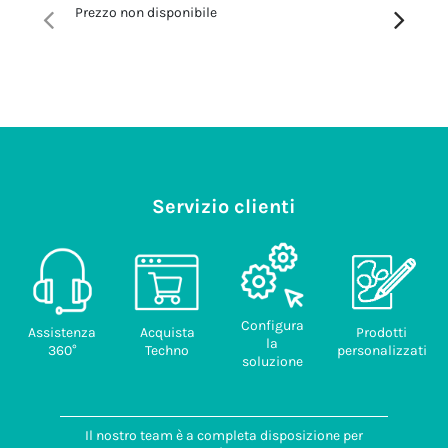
industriale
Prezzo non disponibile
Prezzo no
THB.026.B1A
Codice
doganale
85369010
Paese di
provenienza
ITALIA
Servizio clienti
Configura
Assistenza
Acquista
Prodotti
la
360°
Techno
personalizzati
soluzione
Il nostro team è a completa disposizione per