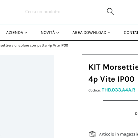
Skip to Main Content
AZIENDA
NOVITÀ
AREA DOWNLOAD
CONTAT
settiera circolare compatta 4p Vite IP00
KIT Morsetti
4p Vite IP00
THB.033.A4A.R
Codice:
R
Articolo in magazzi