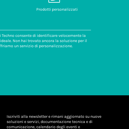
Prodotti personalizzati
di Techno consente di identificare velocemente la
deale. Non hai trovato ancora la soluzione per il
ffriamo un servizio di personalizzazione.
Iscriviti alla newsletter e rimani aggiornato su nuove
soluzioni e servizi, documentazione tecnica e di
comunicazione, calendario degli eventi e