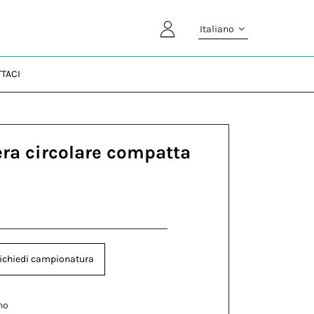
Italiano
TACI
era circolare compatta
ichiedi campionatura
no