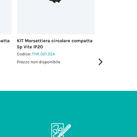
patta
KIT Morsettiera circolare compatta
KIT Morsettiera 
5p Vite IP20
5p Vite IP00
Codice:
THR.021.S5A
Codice:
THR.026.A5
Prezzo non disponibile
Prezzo non disponi