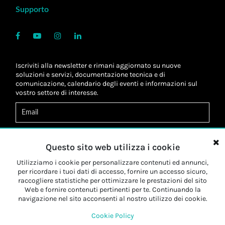
Supporto
Iscriviti alla newsletter e rimani aggiornato su nuove
soluzioni e servizi, documentazione tecnica e di
comunicazione, calendario degli eventi e informazioni sul
vostro settore di interesse.
Acconsento al
trattamento dei dati
*
Letta l'informativa, autorizzo al
trattamento dei miei dati
Questo sito web utilizza i cookie
personali
*
Letta l'informativa, autorizzo al trattamento dei miei dati
Utilizziamo i cookie per personalizzare contenuti ed annunci,
personali a fini di
marketing
*
per ricordare i tuoi dati di accesso, fornire un accesso sicuro,
raccogliere statistiche per ottimizzare le prestazioni del sito
Web e fornire contenuti pertinenti per te. Continuando la
Iscriviti
navigazione nel sito acconsenti al nostro utilizzo dei cookie.
Cookie Policy