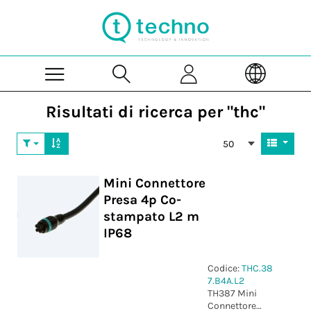
Skip to Main Content
Risultati di ricerca per "thc"
50
Mini Connettore
Presa 4p Co-
stampato L2 m
IP68
Codice:
THC.38
7.B4A.L2
TH387 Mini
Connettore