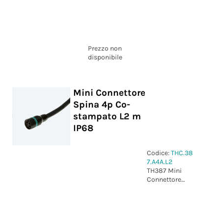
Presa 4p Co-
stampato L2
m IP68
Prezzo non
disponibile
Mini Connettore
Spina 4p Co-
stampato L2 m
IP68
Codice:
THC.38
7.A4A.L2
TH387 Mini
Connettore
Spina 4p Co-
stampato L2
m IP68