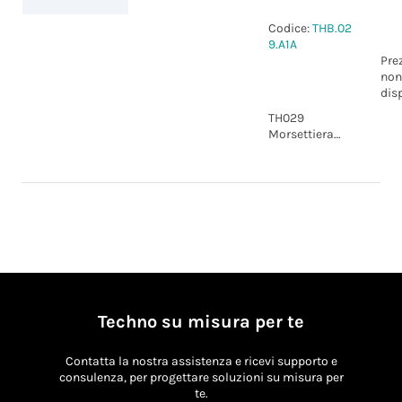
Codice:
THB.02
9.A1A
Pre
non
dis
TH029
Morsettiera
lineare
compatta 3p
Vite IP00
Techno su misura per te
Contatta la nostra assistenza e ricevi supporto e
consulenza, per progettare soluzioni su misura per
te.