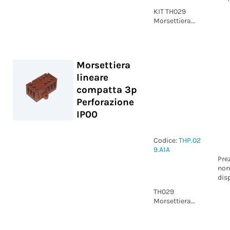
KIT TH029
Morsettiera
lineare
compatta 3p
Vite IP00
Morsettiera
lineare
compatta 3p
Perforazione
IP00
Codice:
THP.02
9.A1A
Pre
non
dis
TH029
Morsettiera
lineare
compatta 3p
Perforazione