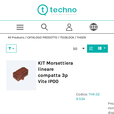
Skip to Main Content
All Products
/
CATALOGO PRODOTTO
/
TEEBLOCK
/
TH029
50
KIT Morsettiera
lineare
compatta 3p
Vite IP00
Codice:
THR.02
9.S3A
Pre
non
dis