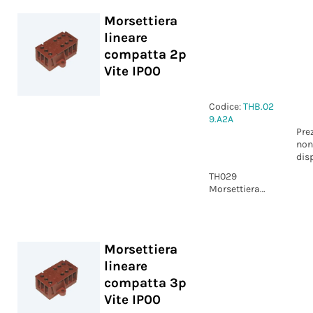
IP00
Morsettiera
lineare
compatta 2p
Vite IP00
Codice:
THB.02
9.A2A
Pre
non
dis
TH029
Morsettiera
lineare
compatta 2p
Vite IP00
Morsettiera
lineare
compatta 3p
Vite IP00