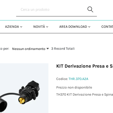
Skip to Main Content
AZIENDA
NOVITÀ
AREA DOWNLOAD
CONTAT
o per:
3 Record Totali
Nessun ordinamento
KIT Derivazione Presa e 
Codice:
THR.370.A2A
)
Prezzo non disponibile
TH370 KIT Derivazione Presa e Spina
²)