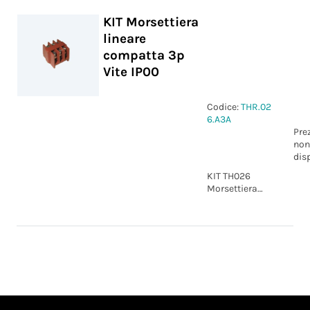
KIT Morsettiera
lineare
compatta 3p
Vite IP00
Codice:
THR.02
6.A3A
Pre
non
dis
KIT TH026
Morsettiera
lineare
compatta 3p
Vite IP00