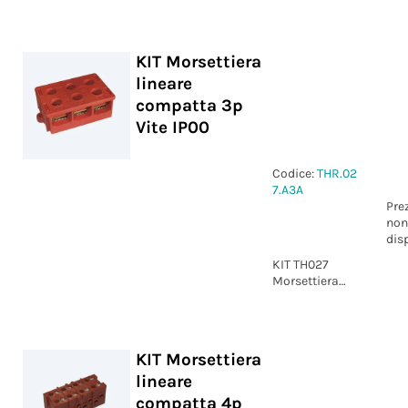
Perforazione e
crimp IP54
KIT Morsettiera
lineare
compatta 3p
Vite IP00
Codice:
THR.02
7.A3A
Pre
non
dis
KIT TH027
Morsettiera
lineare
compatta 3p
Vite IP00
KIT Morsettiera
lineare
compatta 4p