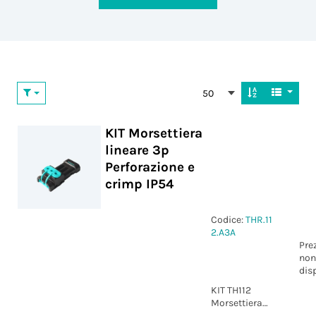
50
KIT Morsettiera
lineare 3p
Perforazione e
crimp IP54
Codice:
THR.11
2.A3A
Pre
non
dis
KIT TH112
Morsettiera
lineare 3p