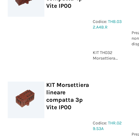
Vite IP00
Codice:
THB.03
2.A4B.R
Pre
non
dis
KIT TH032
Morsettiera
lineare
compatta 4p
Vite IP00
KIT Morsettiera
lineare
compatta 3p
Vite IP00
Codice:
THR.02
9.S3A
Pre