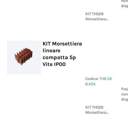
non
dis
KIT TH029
Morsettiera
lineare
compatta 3p
Vite IP00
KIT Morsettiera
lineare
compatta 5p
Vite IP00
Codice:
THR.02
6.A5A
Pre
non
dis
KIT TH026
Morsettiera
lineare
compatta 5p
Vite IP00