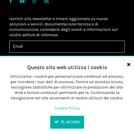
Iscriviti alla newsletter e rimani aggiornato su nuove
soluzioni e servizi, documentazione tecnica e di
comunicazione, calendario degli eventi e informazioni sul
vostro settore di interesse.
Acconsento al
trattamento dei dati
*
Letta l'informativa, autorizzo al
trattamento dei miei dati
Questo sito web utilizza i cookie
personali
*
Letta l'informativa, autorizzo al trattamento dei miei dati
Utilizziamo i cookie per personalizzare contenuti ed annunci,
personali a fini di
marketing
*
per ricordare i tuoi dati di accesso, fornire un accesso sicuro,
raccogliere statistiche per ottimizzare le prestazioni del sito
Web e fornire contenuti pertinenti per te. Continuando la
Iscriviti
navigazione nel sito acconsenti al nostro utilizzo dei cookie.
Cookie Policy
Sì, accetto