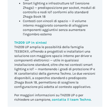
Smart lighting e infrastrutture IoT (versione
Zhaga) — predisposizione per socket, moduli di
controllo e nodi IoT conformi allo standard
Zhaga Book 18
Contesti con vincoli di spazio — il volume
interno maggiorato consente di alloggiare
componenti aggiuntivi senza aumentare
l'ingombro esterno
TH209 UP in sintesi
TH209 UP amplia le possibilità della famiglia
TEEBOX®, offrendo a progettisti e installatori una
soluzione con maggiore spazio interno per driver e
componenti elettronici — utile in qualsiasi
installazione standard, oltre che nei contesti smart
lighting e IoT — mantenendo i gradi di protezione IP e
IK caratteristici della gamma Techno. Le due versioni
disponibili, a coperchio standard o predisposto
Zhaga Book 18, permettono di scegliere la
configurazione più adatta al contesto applicativo.
Per maggiori informazioni su TH209 UP o per
richiedere un campione,
contatta il team Techno
.