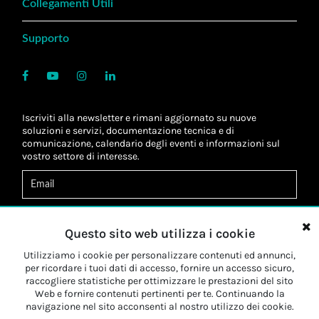
Collegamenti Utili
Supporto
Iscriviti alla newsletter e rimani aggiornato su nuove
soluzioni e servizi, documentazione tecnica e di
comunicazione, calendario degli eventi e informazioni sul
vostro settore di interesse.
Acconsento al
trattamento dei dati
*
Letta l'informativa, autorizzo al
trattamento dei miei dati
Questo sito web utilizza i cookie
personali
*
Letta l'informativa, autorizzo al trattamento dei miei dati
Utilizziamo i cookie per personalizzare contenuti ed annunci,
personali a fini di
marketing
*
per ricordare i tuoi dati di accesso, fornire un accesso sicuro,
raccogliere statistiche per ottimizzare le prestazioni del sito
Web e fornire contenuti pertinenti per te. Continuando la
Iscriviti
navigazione nel sito acconsenti al nostro utilizzo dei cookie.