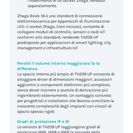
l'inserimento di un socket Zhaga, venduto
separatamente.
Zhaga Book 18 è uno standard di connessione
elettromeccanica per apparecchi di illuminazione
LED: il socket Zhaga, (non incluso), consente di
collegare moduli di controllo, sensori o nodi IoT
conformi allo standard, rendendo TH209 UP
predisposto per applicazioni di smart lighting, city
management e infrastrutture IoT.
Perché il volume interno maggiorato fa la
differenza
Lo spazio interno più ampio di TH209 UP consente di
alloggiare driver di dimensioni maggiori, accessori
aggiuntivi o componenti elettronici più complessi,
senza dover ricorrere a scatole di derivazione più
ingombranti esternamente. Un vantaggio concreto
per progettisti e installatori che devono conciliare la
crescente complessità degli impianti con vincoli di
spazio spesso rigidi.
Gradi di protezione IP e IK
Le versioni di TH209 UP raggiungono gradi di
protezione IP66, IP68 e IP69 (a seconda della