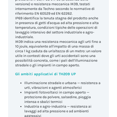
versione) e resistenza meccanica IK09, testati
internamente da Techno secondo le normative di
riferimento EN 60529 ed EN 62262.
IP69 identifica la tenuta stagna del prodotto anche
in presenza di getti d'acqua ad alta pressione e alta
temperatura, condizioni tipiche delle operazioni di
lavaggio intensivo del settore industriale e agro-
industriale.
IK09 indica una resistenza meccanica agli urti fino a
10 joule, equivalente all'impatto di una massa di
circa 1 kg caduta da un'altezza di un metro: un valore
utile in contesti dove gli urti accidentali sono una
possibilità concreta, come i pali dell'illuminazione
stradale o gli impianti in campo aperto.
Gli ambiti applicativi di TH209 UP
Illuminazione stradale e urbana — resistenza a
urti, vibrazioni e agenti atmosferici
Impianti fotovoltaici in campo aperto —
protezione da polvere, salsedine, pioggia
intensa e sbalzi termici
Industria e agro-industria — resistenza ai
lavaggi ad alta pressione e ad ambienti
aggressivi