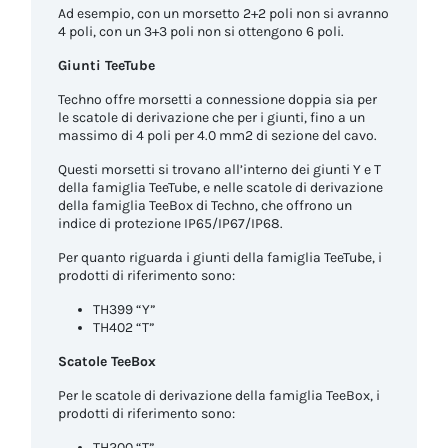
Ad esempio, con un morsetto 2+2 poli non si avranno
4 poli, con un 3+3 poli non si ottengono 6 poli.
Giunti TeeTube
Techno offre morsetti a connessione doppia sia per
le scatole di derivazione che per i giunti, fino a un
massimo di 4 poli per 4.0 mm2 di sezione del cavo.
Questi morsetti si trovano all’interno dei giunti Y e T
della famiglia TeeTube, e nelle scatole di derivazione
della famiglia TeeBox di Techno, che offrono un
indice di protezione IP65/IP67/IP68.
Per quanto riguarda i giunti della famiglia TeeTube, i
prodotti di riferimento sono:
TH399 “Y”
TH402 “T”
Scatole TeeBox
Per le scatole di derivazione della famiglia TeeBox, i
prodotti di riferimento sono:
TH200 “T”