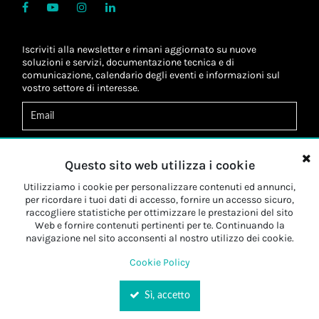
Iscriviti alla newsletter e rimani aggiornato su nuove
soluzioni e servizi, documentazione tecnica e di
comunicazione, calendario degli eventi e informazioni sul
vostro settore di interesse.
Acconsento al
trattamento dei dati
*
Letta l'informativa, autorizzo al
trattamento dei miei dati
Questo sito web utilizza i cookie
personali
*
Letta l'informativa, autorizzo al trattamento dei miei dati
Utilizziamo i cookie per personalizzare contenuti ed annunci,
personali a fini di
marketing
*
per ricordare i tuoi dati di accesso, fornire un accesso sicuro,
raccogliere statistiche per ottimizzare le prestazioni del sito
Web e fornire contenuti pertinenti per te. Continuando la
Iscriviti
navigazione nel sito acconsenti al nostro utilizzo dei cookie.
Cookie Policy
Sì, accetto