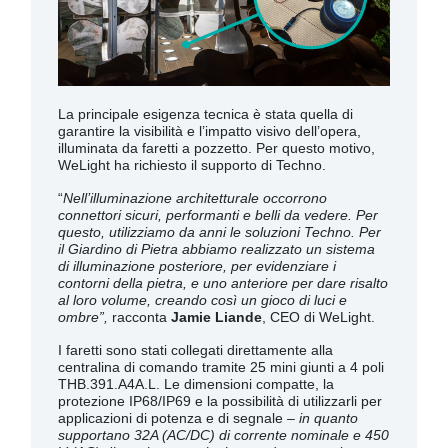
La
principale esigenza tecnica è stata quella di
garantire la visibilità e l’impatto visivo dell’opera,
illuminata da faretti a pozzetto. Per questo motivo,
WeLight ha richiesto il supporto di Techno.
“
Nell’illuminazione architetturale occorrono
connettori sicuri, performanti e belli da vedere. Per
questo, utilizziamo da anni le soluzioni Techno. Per
il Giardino di Pietra abbiamo realizzato un sistema
di illuminazione posteriore, per evidenziare i
contorni della pietra, e uno anteriore per dare risalto
al loro volume, creando così un gioco di luci e
ombre”,
racconta
Jamie Liande
, CEO di WeLight.
I faretti sono stati collegati direttamente alla
centralina di comando tramite 25 mini giunti a 4 poli
THB.391.A4A.L. Le dimensioni compatte, la
protezione IP68/IP69 e la possibilità di utilizzarli per
applicazioni di potenza e di segnale –
in quanto
supportano 32A (AC/DC) di corrente nominale e 450