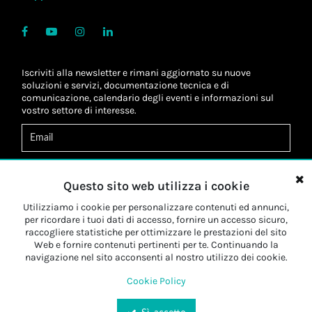
Iscriviti alla newsletter e rimani aggiornato su nuove
soluzioni e servizi, documentazione tecnica e di
comunicazione, calendario degli eventi e informazioni sul
vostro settore di interesse.
Acconsento al
trattamento dei dati
*
Letta l'informativa, autorizzo al
trattamento dei miei dati
Questo sito web utilizza i cookie
personali
*
Letta l'informativa, autorizzo al trattamento dei miei dati
Utilizziamo i cookie per personalizzare contenuti ed annunci,
personali a fini di
marketing
*
per ricordare i tuoi dati di accesso, fornire un accesso sicuro,
raccogliere statistiche per ottimizzare le prestazioni del sito
Web e fornire contenuti pertinenti per te. Continuando la
Iscriviti
navigazione nel sito acconsenti al nostro utilizzo dei cookie.
Cookie Policy