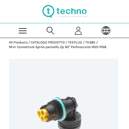
Skip to Main Content
All Products
/
CATALOGO PRODOTTO
/
TEEPLUG
/
TH385
/
Mini Connettore Spina pannello 2p 90° Perforazione M20 IP68