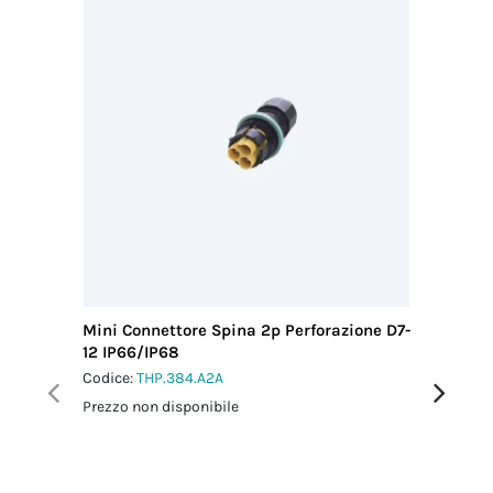
Mini Connettore Spina 2p Perforazione D7-
Mini Co
12 IP66/IP68
Perfora
Codice:
THP.384.A2A
Codice:
T
Prezzo non disponibile
Prezzo no