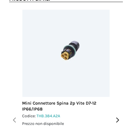
Mini Connettore Spina 2p Vite D7-12
Micro Co
IP66/IP68
IP66/IP
Codice:
THB.384.A2A
Codice:
T
Prezzo non disponibile
Prezzo no