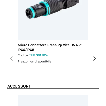
connettore
1 Nm
Coppia
serraggio
dado-
pressacavo
1.5 Nm
Micro Connettore Presa 2p Vite D5.4-7.9
Micro Co
IP66/IP68
IP66/IP
Codice:
THB.381.B2A.L
Codice:
T
Prezzo non disponibile
Prezzo no
ACCESSORI