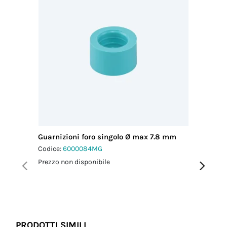
Guarnizioni foro singolo Ø max 7.8 mm
Guarniz
Codice:
6000084MG
Codice:
6
Prezzo non disponibile
Prezzo no
PRODOTTI SIMILI