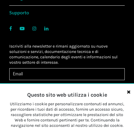
Supporto
Iscriviti alla newsletter e rimani aggiornato su nuove
soluzioni e servizi, documentazione tecnica e di
comunicazione, calendario degli eventi e informazioni sul
vostro settore di interesse.
Acconsento al
trattamento dei dati
*
Letta l'informativa, autorizzo al
trattamento dei miei dati
Questo sito web utilizza i cookie
personali
*
Letta l'informativa, autorizzo al trattamento dei miei dati
Utilizziamo i cookie per personalizzare contenuti ed annunci,
personali a fini di
marketing
*
per ricordare i tuoi dati di accesso, fornire un accesso sicuro,
raccogliere statistiche per ottimizzare le prestazioni del sito
Web e fornire contenuti pertinenti per te. Continuando la
Iscriviti
navigazione nel sito acconsenti al nostro utilizzo dei cookie.