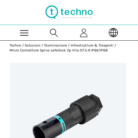
Skip to Main Content
Techno
/
Soluzioni
/
Illuminazione
/
Infrastrutture & Trasporti
/
Micro Connettore Spina saferlock 2p Vite D7.5-9 IP66/IP68