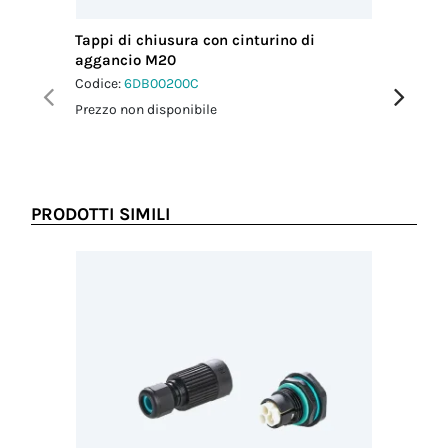
Tappi di chiusura con cinturino di
Guarniz
aggancio M20
Codice:
6
Codice:
6DB00200C
Prezzo no
Prezzo non disponibile
PRODOTTI SIMILI