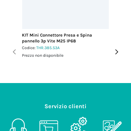
KIT Mini Connettore Presa e Spina
KIT Mini
pannello 3p Vite M25 IP68
pannell
Codice:
THR.385.S3A
Codice:
T
Prezzo non disponibile
Prezzo no
Servizio clienti