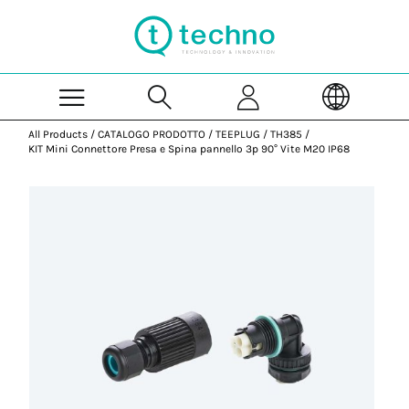
Skip to Main Content
All Products
/
CATALOGO PRODOTTO
/
TEEPLUG
/
TH385
/
KIT Mini Connettore Presa e Spina pannello 3p 90° Vite M20 IP68