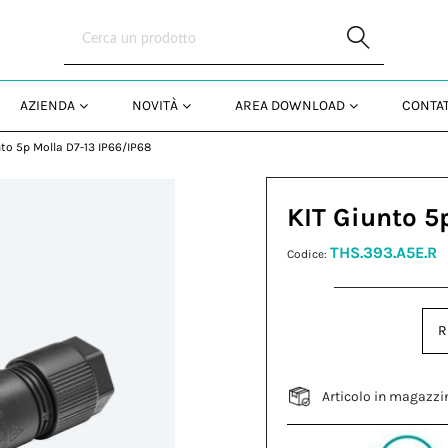
Skip to Main Content
AZIENDA
NOVITÀ
AREA DOWNLOAD
CONTAT
nto 5p Molla D7-13 IP66/IP68
KIT Giunto 5
THS.393.A5E.R
Codice:
R
Articolo in magazzi