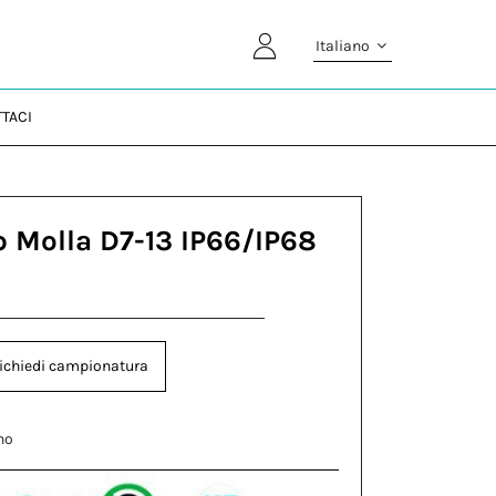
Italiano
TACI
p Molla D7-13 IP66/IP68
ichiedi campionatura
no