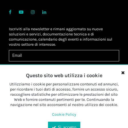
Iscriviti alla newsletter e rimani aggiornato su nuove
soluzioni e servizi, documentazione tecnica e di
comunicazione, calendario degli eventi e informazioni sul
vostro settore di interesse.
Acconsento al
trattamento dei dati
*
Letta l'informativa, autorizzo al
trattamento dei miei dati
Questo sito web utilizza i cookie
personali
*
Letta l'informativa, autorizzo al trattamento dei miei dati
Utilizziamo i cookie per personalizzare contenuti ed annunci,
personali a fini di
marketing
*
per ricordare i tuoi dati di accesso, fornire un accesso sicuro,
raccogliere statistiche per ottimizzare le prestazioni del sito
Web e fornire contenuti pertinenti per te. Continuando la
Iscriviti
navigazione nel sito acconsenti al nostro utilizzo dei cookie.
Cookie Policy
Sì, accetto