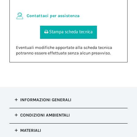
Contattaci per assistenza
Stampa scheda tecnica
Eventuali modifiche apportate alla scheda tecnica
potranno essere effettuate senza alcun preavviso.
INFORMAZIONI GENERALI
Tipo di
CONDIZIONI AMBIENTALI
installazione
Accessori di fissaggio connettore
*Per garantire la protezione IP66, la
MATERIALI
Configurazione
guarnizione del connettore Zhaga deve
Accessori di fissaggio connettore
essere installata a contatto con un