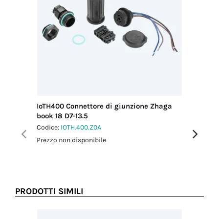
ITALIA
valutazione tecnica e un preventivo
personalizzato, così da garantire
prestazioni e affidabilità adeguate.
IoTH400 Connettore di giunzione Zhaga
IoTH390
book 18 D7-13.5
book 18 
Codice:
IOTH.400.Z0A
Codice:
I
Prezzo non disponibile
Prezzo no
PRODOTTI SIMILI