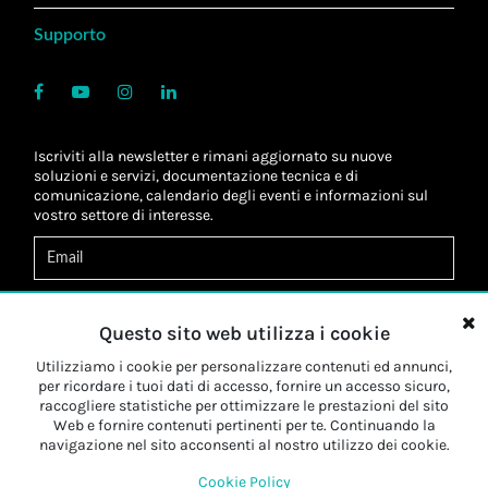
Supporto
Iscriviti alla newsletter e rimani aggiornato su nuove
soluzioni e servizi, documentazione tecnica e di
comunicazione, calendario degli eventi e informazioni sul
vostro settore di interesse.
Acconsento al
trattamento dei dati
*
Letta l'informativa, autorizzo al
trattamento dei miei dati
Questo sito web utilizza i cookie
personali
*
Letta l'informativa, autorizzo al trattamento dei miei dati
Utilizziamo i cookie per personalizzare contenuti ed annunci,
personali a fini di
marketing
*
per ricordare i tuoi dati di accesso, fornire un accesso sicuro,
raccogliere statistiche per ottimizzare le prestazioni del sito
Web e fornire contenuti pertinenti per te. Continuando la
Iscriviti
navigazione nel sito acconsenti al nostro utilizzo dei cookie.
Cookie Policy