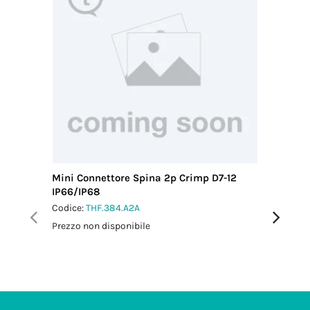
Mini Connettore Spina 2p Crimp D7-12
Micro Co
IP66/IP68
IP66/IP
Codice:
THF.384.A2A
Codice:
T
Prezzo non disponibile
Prezzo no