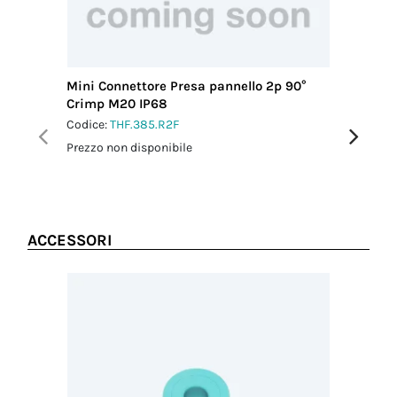
Mini Connettore Presa pannello 2p 90°
Mini Co
Crimp M20 IP68
IP66/IP
Codice:
THF.385.R2F
Codice:
T
Prezzo non disponibile
Prezzo no
ACCESSORI