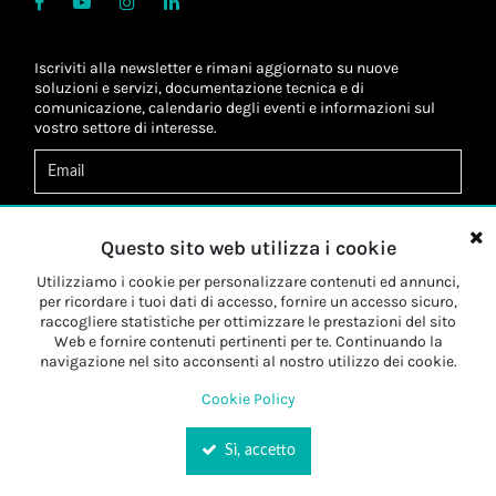
Iscriviti alla newsletter e rimani aggiornato su nuove
soluzioni e servizi, documentazione tecnica e di
comunicazione, calendario degli eventi e informazioni sul
vostro settore di interesse.
Acconsento al
trattamento dei dati
*
Letta l'informativa, autorizzo al
trattamento dei miei dati
Questo sito web utilizza i cookie
personali
*
Letta l'informativa, autorizzo al trattamento dei miei dati
Utilizziamo i cookie per personalizzare contenuti ed annunci,
personali a fini di
marketing
*
per ricordare i tuoi dati di accesso, fornire un accesso sicuro,
raccogliere statistiche per ottimizzare le prestazioni del sito
Web e fornire contenuti pertinenti per te. Continuando la
Iscriviti
navigazione nel sito acconsenti al nostro utilizzo dei cookie.
Cookie Policy
Sì, accetto