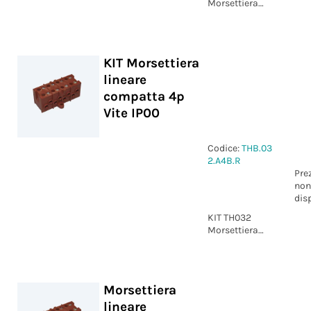
Morsettiera
lineare
compatta 3p
Vite IP00
KIT Morsettiera
lineare
compatta 4p
Vite IP00
Codice:
THB.03
2.A4B.R
Pre
non
dis
KIT TH032
Morsettiera
lineare
compatta 4p
Vite IP00
Morsettiera
lineare