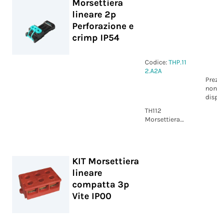
Morsettiera
lineare 2p
Perforazione e
crimp IP54
Codice:
THP.11
2.A2A
Pre
non
dis
TH112
Morsettiera
lineare 2p
Perforazione e
crimp IP54
KIT Morsettiera
lineare
compatta 3p
Vite IP00