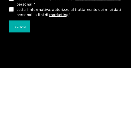
personali
*
Letta l'informativa, autorizzo al trattamento dei miei dati
personali a fini di
marketing
*
Iscriviti