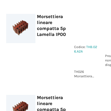
compatta 3p
Vite IP00
Morsettiera
lineare
compatta 5p
Lamella IP00
Codice:
THB.02
6.A2A
Pre
non
dis
TH026
Morsettiera
lineare
compatta 5p
Lamella IP00
Morsettiera
lineare
compatta 5p