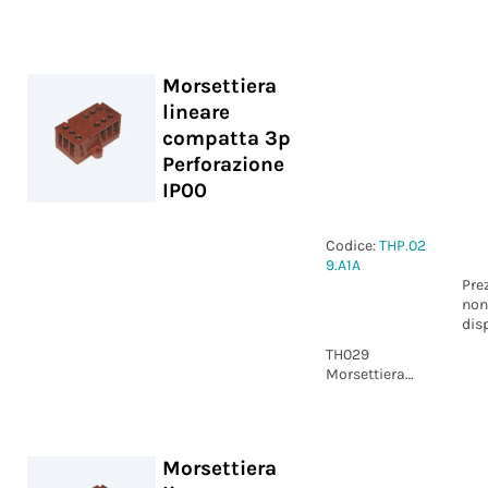
lineare
compatta 3p
Vite IP00
Morsettiera
lineare
compatta 3p
Perforazione
IP00
Codice:
THP.02
9.A1A
Pre
non
dis
TH029
Morsettiera
lineare
compatta 3p
Perforazione
IP00
Morsettiera