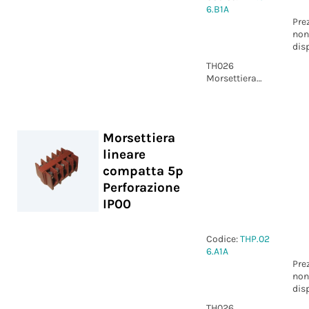
6.B1A
Pre
non
dis
TH026
Morsettiera
lineare
compatta 3p
Perforazione
IP00
Morsettiera
lineare
compatta 5p
Perforazione
IP00
Codice:
THP.02
6.A1A
Pre
non
dis
TH026