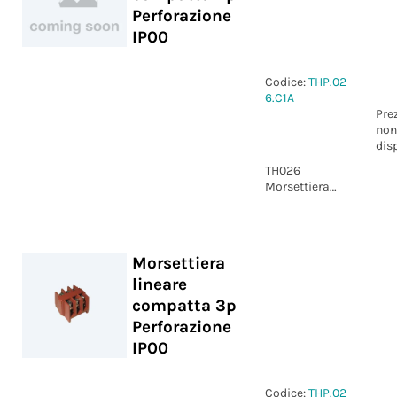
Perforazione
IP00
Codice:
THP.02
6.C1A
Pre
non
dis
TH026
Morsettiera
lineare
compatta 2p
Perforazione
IP00
Morsettiera
lineare
compatta 3p
Perforazione
IP00
Codice:
THP.02