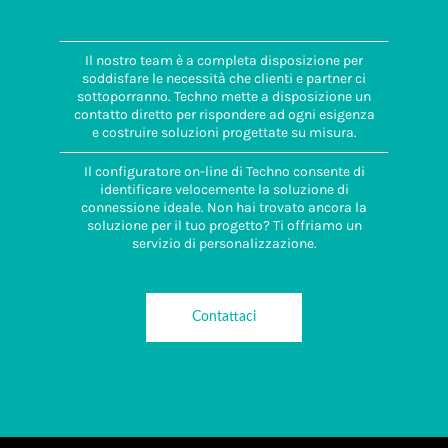
Il nostro team è a completa disposizione per
soddisfare le necessità che clienti e partner ci
sottoporranno. Techno mette a disposizione un
contatto diretto per rispondere ad ogni esigenza
e costruire soluzioni progettate su misura.
Il configuratore on-line di Techno consente di
identificare velocemente la soluzione di
connessione ideale. Non hai trovato ancora la
soluzione per il tuo progetto? Ti offriamo un
servizio di personalizzazione.
Contattaci