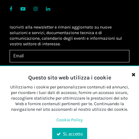
Iscriviti alla newsletter e rimani aggiornato su nuove
soluzioni e servizi, documentazione tecnica e di
comunicazione, calendario degli eventi e informazioni sul
vostro settore di interesse.
Acconsento al
trattamento dei dati
*
Letta l'informativa, autorizzo al
trattamento dei miei dati
Questo sito web utilizza i cookie
personali
*
Letta l'informativa, autorizzo al trattamento dei miei dati
Utilizziamo i cookie per personalizzare contenuti ed annunci,
personali a fini di
marketing
*
per ricordare i tuoi dati di accesso, fornire un accesso sicuro,
raccogliere statistiche per ottimizzare le prestazioni del sito
Web e fornire contenuti pertinenti per te. Continuando la
Iscriviti
navigazione nel sito acconsenti al nostro utilizzo dei cookie.
Cookie Policy
Sì, accetto