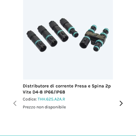
pressacavo
2.5 Nm
Distributore di corrente Presa e Spina 2p
Distribu
Vite D4-8 IP66/IP68
Vite D6-
Codice:
THH.625.A2A.R
Codice:
T
Prezzo non disponibile
Prezzo no