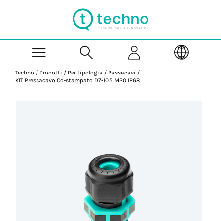
Skip to Main Content
Techno
/
Prodotti
/
Per tipologia
/
Passacavi
/
KIT Pressacavo Co-stampato D7-10.5 M20 IP68