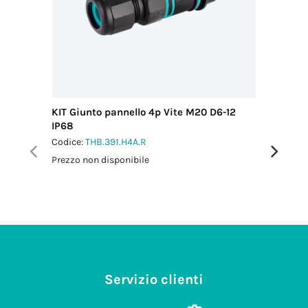
KIT Giunto pannello 4p Vite M20 D6-12
KIT Mini
IP68
pannell
Codice:
THB.391.H4A.R
Codice:
T
Prezzo non disponibile
Prezzo no
Servizio clienti