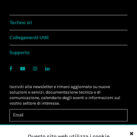
Techno srl
Collegamenti Utili
Supporto
Iscriviti alla newsletter e rimani aggiornato su nuove
soluzioni e servizi, documentazione tecnica e di
comunicazione, calendario degli eventi e informazioni sul
vostro settore di interesse.
Acconsento al
trattamento dei dati
*
Letta l'informativa, autorizzo al
trattamento dei miei dati
Questo sito web utilizza i cookie