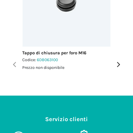
doganale
85389099
Paese di
provenienza
ITALIA
Tappo di chiusura per foro M16
Tappo d
Codice:
6DB063100
Codice:
6
Prezzo non disponibile
Prezzo no
Servizio clienti