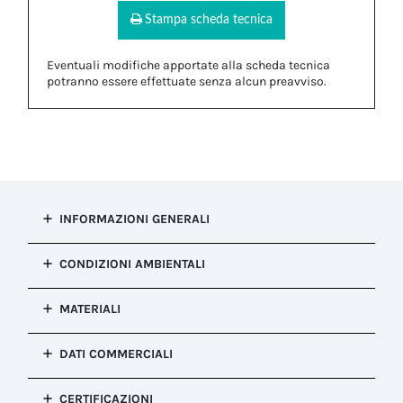
Stampa scheda tecnica
Eventuali modifiche apportate alla scheda tecnica
potranno essere effettuate senza alcun preavviso.
INFORMAZIONI GENERALI
Tipo di
CONDIZIONI AMBIENTALI
installazione
Riduzione Cavo
Resistenza alla
MATERIALI
Configurazione
corrosione
Riduzione Cavo
Salt mist test : EN60068-2-11:2000
Corpo
Colore
DATI COMMERCIALI
Temperatura
POM
Bianco
MIN/MAX
Proprietà
Configurazione
(Secondo
Dimensioni
CERTIFICAZIONI
Halogen Free - Silicone Free