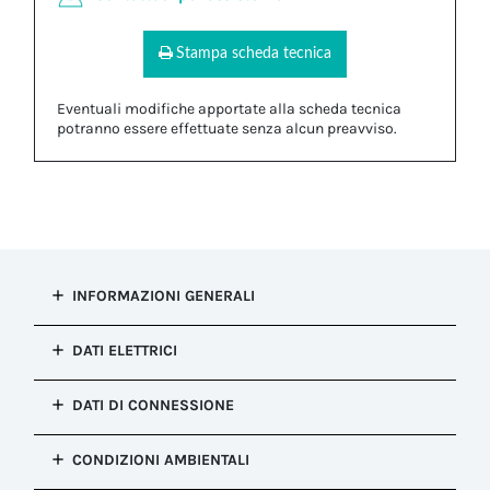
Stampa scheda tecnica
Eventuali modifiche apportate alla scheda tecnica
potranno essere effettuate senza alcun preavviso.
INFORMAZIONI GENERALI
Tipo di
DATI ELETTRICI
installazione
Guarnizione Multiforo
Numero di cavi
DATI DI CONNESSIONE
Configurazione
2
Guarnizione Multiforo
Diametro del
Colore
CONDIZIONI AMBIENTALI
cavo MIN (mm)
Verde Techno
1.00