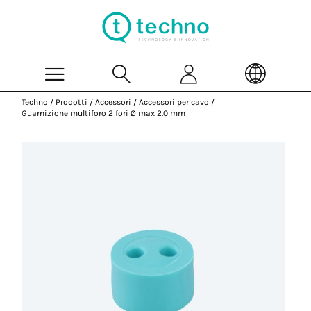
Skip to Main Content
Techno
/
Prodotti
/
Accessori
/
Accessori per cavo
/
Guarnizione multiforo 2 fori Ø max 2.0 mm