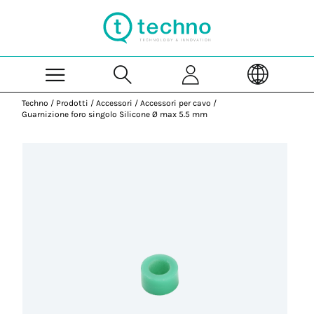
Skip to Main Content
Techno
/
Prodotti
/
Accessori
/
Accessori per cavo
/
Guarnizione foro singolo Silicone Ø max 5.5 mm