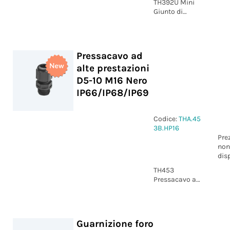
TH392U Mini
Giunto di
derivazione "Y"
4p Vite D7-13
IP66/IP68/IP69
UP
Pressacavo ad
alte prestazioni
D5-10 M16 Nero
IP66/IP68/IP69
Codice:
THA.45
3B.HP16
Pre
non
dis
TH453
Pressacavo ad
alte
prestazioni
D5-10 M16
Nero
Guarnizione foro
IP66/IP68/IP69