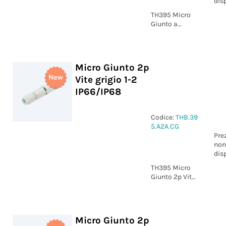
dis
TH395 Micro
Giunto a
pannello 2p
Vite grigio
marcatura +/-
IP66/IP68
Micro Giunto 2p
Vite grigio 1-2
IP66/IP68
Codice:
THB.39
5.A2A.CG
Pre
non
dis
TH395 Micro
Giunto 2p Vite
grigio
marcatura 1-2
IP66/IP68
Micro Giunto 2p