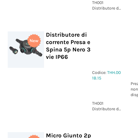
TH001
Distributore di
corrente Presa
e Spina 3p
Nero 3 vie IP66
Distributore di
corrente Presa e
Spina 5p Nero 3
vie IP66
Codice:
THH.00
1B.15
Pre
non
dis
TH001
Distributore di
corrente Presa
e Spina 5p
Nero 3 vie IP66
Micro Giunto 2p