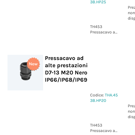
3B.HP25
Pre
non
dis
TH453
Pressacavo ad
alte
prestazioni
D11-17 M25
Nero
Pressacavo ad
IP66/IP68/IP69
alte prestazioni
D7-13 M20 Nero
IP66/IP68/IP69
Codice:
THA.45
3B.HP20
Pre
non
dis
TH453
Pressacavo ad