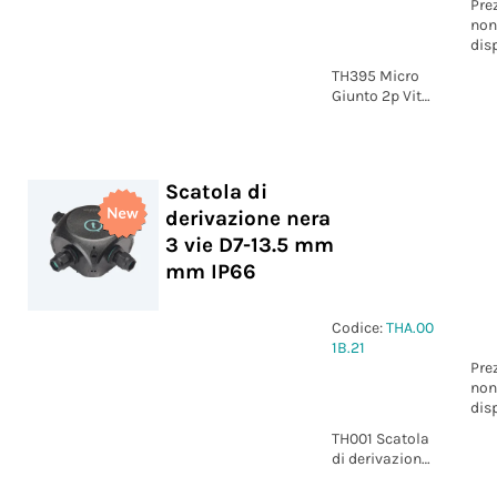
Pre
non
dis
TH395 Micro
Giunto 2p Vite
marcatura +/-
IP66/IP68
Scatola di
derivazione nera
3 vie D7-13.5 mm
mm IP66
Codice:
THA.00
1B.21
Pre
non
dis
TH001 Scatola
di derivazione
nera 3 vie D7-