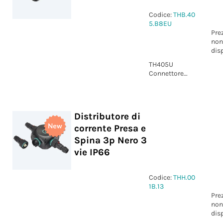
Codice:
THB.40
5.B8EU
Pre
non
dis
TH405U
Connettore
Presa 8p Vite
D10-16.5
IP66/IP68 UP
Distributore di
corrente Presa e
Spina 3p Nero 3
vie IP66
Codice:
THH.00
1B.13
Pre
non
dis