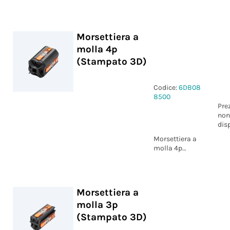
alte
prestazioni D7-
13 M20 Nero
IP66/IP68/IP69
Morsettiera a
molla 4p
(Stampato 3D)
Codice:
6DB08
8500
Pre
non
dis
Morsettiera a
molla 4p
(Stampato 3D)
Morsettiera a
molla 3p
(Stampato 3D)