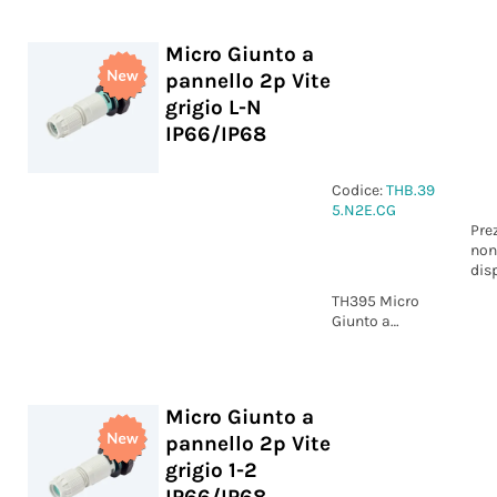
cavi piatti 3.4 x
5.5 mm
Micro Giunto a
pannello 2p Vite
grigio L-N
IP66/IP68
Codice:
THB.39
5.N2E.CG
Pre
non
dis
TH395 Micro
Giunto a
pannello 2p
Vite grigio
marcatura L-N
IP66/IP68
Micro Giunto a
pannello 2p Vite
grigio 1-2