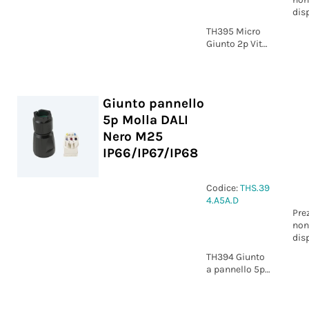
dis
TH395 Micro
Giunto 2p Vite
marcatura 1-2
IP66/IP68
Giunto pannello
5p Molla DALI
Nero M25
IP66/IP67/IP68
Codice:
THS.39
4.A5A.D
Pre
non
dis
TH394 Giunto
a pannello 5p
Molla DALI
nero M25 D9-
17