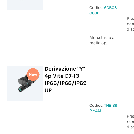
Codice:
6DB08
8600
Pre
non
dis
Morsettiera a
molla 3p
(Stampato 3D)
Derivazione "Y"
4p Vite D7-13
IP66/IP68/IP69
UP
Codice:
THB.39
2.Y4AU.L
Pre
non
dis