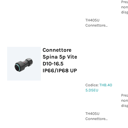
Pre
non
dis
TH405U
Connettore
Presa 5p Vite
D10-16.5
IP66/IP68 UP
Connettore
Spina 5p Vite
D10-16.5
IP66/IP68 UP
Codice:
THB.40
5.D5EU
Pre
non
dis
TH405U
Connettore
Spina 5p Vite