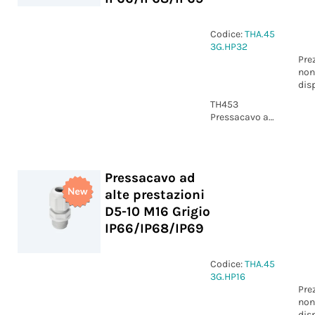
Codice:
THA.45
3G.HP32
Pre
non
dis
TH453
Pressacavo ad
alte
prestazioni
D15-21 M32
Grigio
Pressacavo ad
IP66/IP68/IP69
alte prestazioni
D5-10 M16 Grigio
IP66/IP68/IP69
Codice:
THA.45
3G.HP16
Pre
non
dis