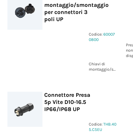
montaggio/smontaggio
per connettori 3
poli UP
Codice:
60007
0800
Pre
non
dis
Chiavi di
montaggio/smontaggi
per connettori
3 poli UP
Connettore Presa
5p Vite D10-16.5
IP66/IP68 UP
Codice:
THB.40
5.C5EU