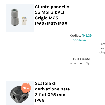
IP66/IP67/IP68
Giunto pannello
5p Molla DALI
Grigio M25
IP66/IP67/IP68
Codice:
THS.39
4.A5A.D.CG
Pre
non
dis
TH394 Giunto
a pannello 5p
Molla DALI
grigio M25 D9-
17
IP66/IP67/IP68
Scatola di
derivazione nera
3 fori Ø25 mm
IP66