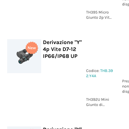
dis
TH395 Micro
Giunto 2p Vite
grigio
marcatura +/-
IP66/IP68
Derivazione "Y"
4p Vite D7-12
IP66/IP68 UP
Codice:
THB.39
2.Y4A
Pre
non
dis
TH392U Mini
Giunto di
derivazione "Y"
4p Vite D7-12
IP66/IP68 UP