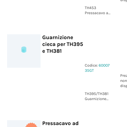
TH453
Pressacavo ad
alte
prestazioni
D5-10 M16
Grigio
Guarnizione
IP66/IP68/IP69
cieca per TH395
e TH381
Codice:
60007
35GT
Pre
non
dis
TH395/TH381
Guarnizione
cieca
Pressacavo ad