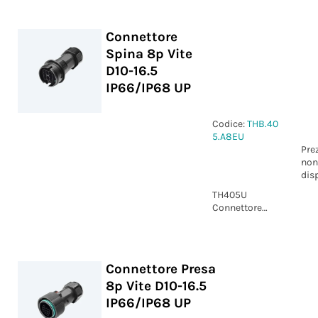
13.5 mm IP66
Connettore
Spina 8p Vite
D10-16.5
IP66/IP68 UP
Codice:
THB.40
5.A8EU
Pre
non
dis
TH405U
Connettore
Spina 8p Vite
D10-16.5
IP66/IP68 UP
Connettore Presa
8p Vite D10-16.5
IP66/IP68 UP