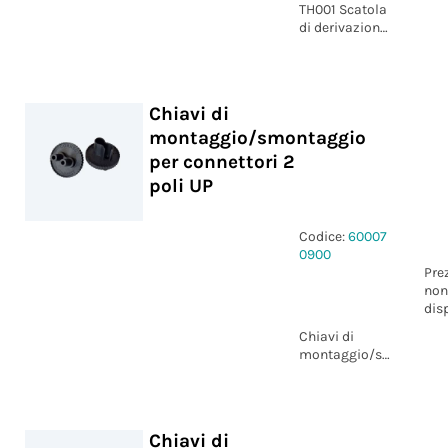
TH001 Scatola
di derivazione
nera 3 fori Ø20
mm IP66
Chiavi di
montaggio/smontaggio
per connettori 2
poli UP
Codice:
60007
0900
Pre
non
dis
Chiavi di
montaggio/smontaggi
per connettori
2 poli UP
Chiavi di