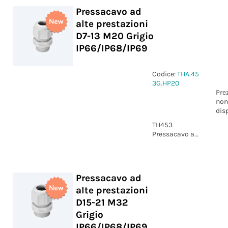
Grigio
Pressacavo ad
IP66/IP68/IP69
alte prestazioni
D7-13 M20 Grigio
IP66/IP68/IP69
Codice:
THA.45
3G.HP20
Pre
non
dis
TH453
Pressacavo ad
alte
prestazioni D7-
13 M20 Grigio
IP66/IP68/IP69
Pressacavo ad
alte prestazioni
D15-21 M32
Grigio
IP66/IP68/IP69