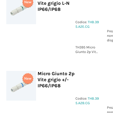
Vite grigio L-N
IP66/IP68
Codice:
THB.39
5.A2E.CG
Pre
non
dis
TH395 Micro
Giunto 2p Vite
grigio
marcatura L-N
IP66/IP68
Micro Giunto 2p
Vite grigio +/-
IP66/IP68
Codice:
THB.39
5.A2B.CG
Pre
non