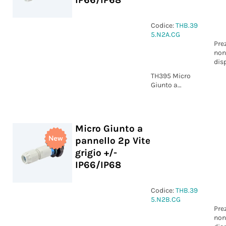
IP66/IP68
Codice:
THB.39
5.N2A.CG
Pre
non
dis
TH395 Micro
Giunto a
pannello 2p
Vite grigio
marcatura 1-2
IP66/IP68
Micro Giunto a
pannello 2p Vite
grigio +/-
IP66/IP68
Codice:
THB.39
5.N2B.CG
Pre
non