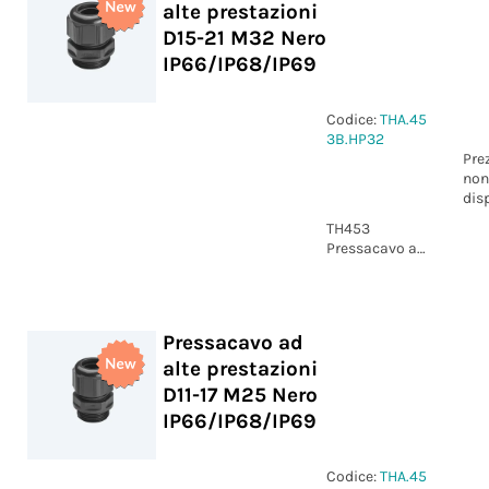
alte prestazioni
D15-21 M32 Nero
IP66/IP68/IP69
Codice:
THA.45
3B.HP32
Pre
non
dis
TH453
Pressacavo ad
alte
prestazioni
D15-21 M32
Nero
Pressacavo ad
IP66/IP68/IP69
alte prestazioni
D11-17 M25 Nero
IP66/IP68/IP69
Codice:
THA.45