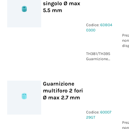
singolo Ø max
5.5 mm
Codice:
6DB04
0300
Pre
non
dis
TH381/TH395
Guarnizione
foro singolo
Guarnizione
multiforo 2 fori
Ø max 2.7 mm
Codice:
60007
29GT
Pre
non