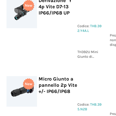
Derivazione "Y"
4p Vite D7-13
IP66/IP68 UP
Codice:
THB.39
2.Y4A.L
Pre
non
dis
TH392U Mini
Giunto di
derivazione "Y"
4p Vite D7-13
IP66/IP68 UP
Micro Giunto a
pannello 2p Vite
+/- IP66/IP68
Codice:
THB.39
5.N2B
Pre