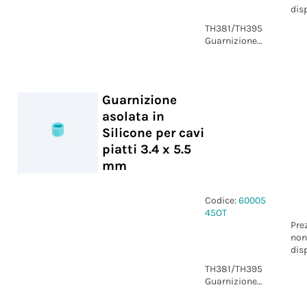
dis
TH381/TH395
Guarnizione
multiforo 2
fori
Guarnizione
asolata in
Silicone per cavi
piatti 3.4 x 5.5
mm
Codice:
60005
45OT
Pre
non
dis
TH381/TH395
Guarnizione
asolata in
Silicone per