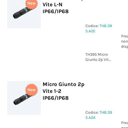
Vite L-N
IP66/IP68
Codice:
THB.39
5.A2E
Pre
non
dis
TH395 Micro
Giunto 2p Vite
marcatura L-N
IP66/IP68
Micro Giunto 2p
Vite 1-2
IP66/IP68
Codice:
THB.39
5.A2A
Pre
non