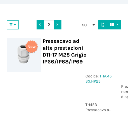
50
Pressacavo ad
alte prestazioni
D11-17 M25 Grigio
IP66/IP68/IP69
Codice:
THA.45
3G.HP25
Pre
non
dis
TH453
Pressacavo ad
alte
prestazioni
D11-17 M25