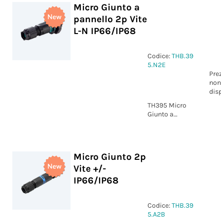
Micro Giunto a
pannello 2p Vite
L-N IP66/IP68
Codice:
THB.39
5.N2E
Pre
non
dis
TH395 Micro
Giunto a
pannello 2p
Vite marcatura
L-N IP66/IP68
Micro Giunto 2p
Vite +/-
IP66/IP68
Codice:
THB.39
5.A2B