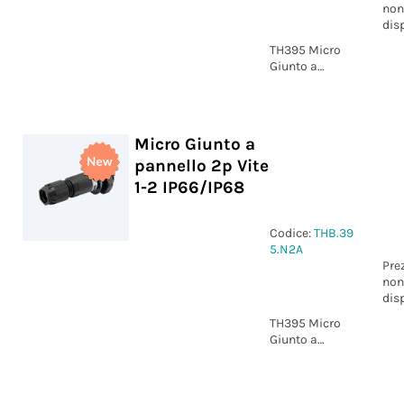
non
dis
TH395 Micro
Giunto a
pannello 2p
Vite marcatura
+/- IP66/IP68
Micro Giunto a
pannello 2p Vite
1-2 IP66/IP68
Codice:
THB.39
5.N2A
Pre
non
dis
TH395 Micro
Giunto a
pannello 2p
Vite marcatura
1-2 IP66/IP68