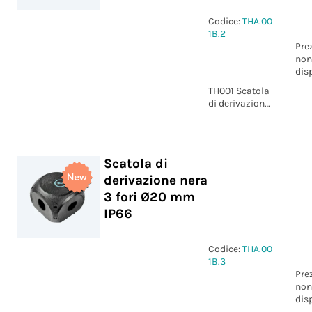
Codice:
THA.00
1B.2
Pre
non
dis
TH001 Scatola
di derivazione
nera 3 fori Ø25
mm IP66
Scatola di
derivazione nera
3 fori Ø20 mm
IP66
Codice:
THA.00
1B.3
Pre
non
dis